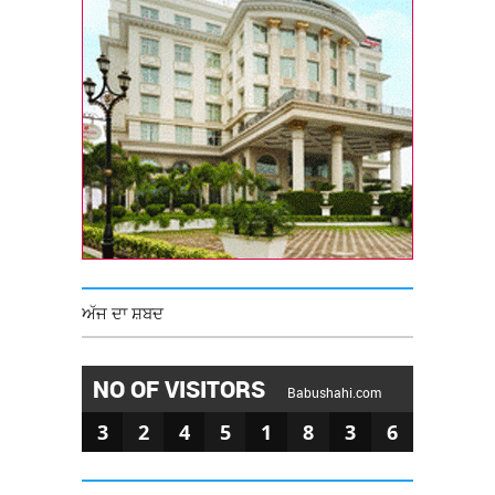
ਅੱਜ ਦਾ ਸ਼ਬਦ
NO OF VISITORS
Babushahi.com
3
2
4
5
1
8
3
6