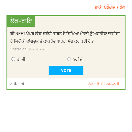
→ ਬਾਕੀ ਬਲੌਗਜ਼ / ਲੇਖ
ਲੋਕ-ਰਾਇ
ਕੀ NEET ਪੇਪਰ ਲੀਕ ਸਬੰਧੀ ਭਾਰਤ ਦੇ ਸਿੱਖਿਆ ਮੰਤਰੀ ਨੂੰ ਅਸਤੀਫਾ ਚਾਹੀਦਾ
ਹੈ ਜਿਵੇਂ ਕੀ ਵਾਂਗਚੂਕ ਤੇ ਕਾਕਰੋਚ ਪਾਰਟੀ ਮੰਗ ਕਰ ਰਹੀ ਹੈ ?
Posted on:
2026-07-20
ਹਾਂ ਜੀ
ਨਹੀਂ ਜੀ
ਨਤੀਜੇ ਦੇਖੋ
ਲੋਕ-ਰਾਇ ਦੇ ਪਿਛਲੇ ਨਤੀਜੇ