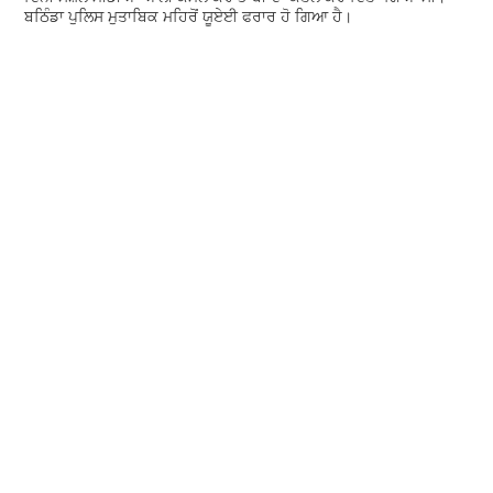
ਬਠਿੰਡਾ ਪੁਲਿਸ ਮੁਤਾਬਿਕ ਮਹਿਰੋਂ ਯੂਏਈ ਫਰਾਰ ਹੋ ਗਿਆ ਹੈ।