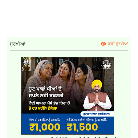
ਸੁਰਖੀਆਂ
ਬਾਕੀ ਸੁਰਖੀਆਂ