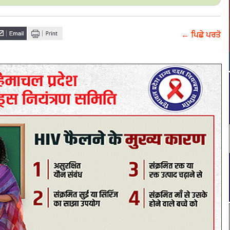
← ਪਿਛੇ ਪਰਤੋ