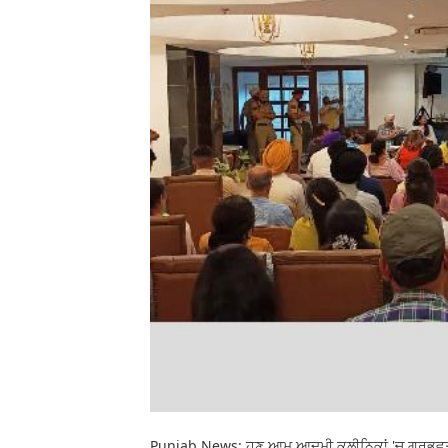
Punjab News: ਹੁਣ ਆਮ ਆਦਮੀ ਕਲੀਨਿਕਾਂ 'ਚ ਗਰਭਵਤੀ ਮ