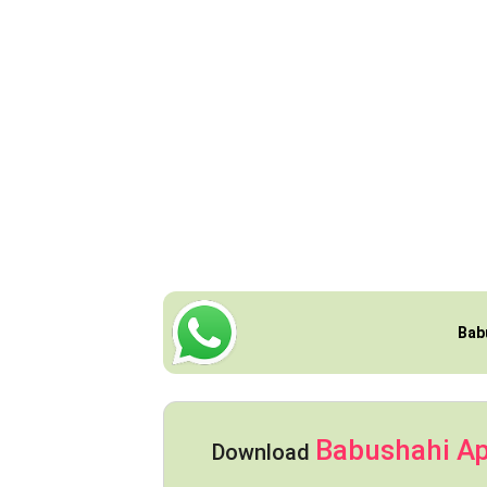
Bab
Babushahi A
Download