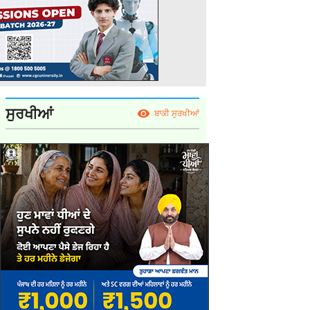
ਸੁਰਖੀਆਂ
ਬਾਕੀ ਸੁਰਖੀਆਂ