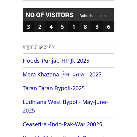
NO OF VISITORS
Babushahi.com
3
2
4
5
1
8
3
6
ਬਾਬੂਸ਼ਾਹੀ ਡਾਟਾ ਬੈਂਕ
Floods-Punjab-HP-Jk-2025
Mera Khazana -ਮੇਰਾ ਖਜ਼ਾਨਾ -2025
Taran Taran Bypoll-2025
Ludhiana West Bypoll- May-June-
2025
Ceasefire -Indo-Pak-War 20025