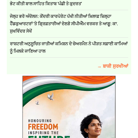
ਭੇਟ ਕੀਤੀ ਬਾਲ ਸਾਹਿਤ ਕਿਤਾਬ 'ਪੰਛੀ ਤੇ ਕੁਦਰਤ'
ਜੇਲ੍ਹ ਭਰੋ ਅੰਦੋਲਨ: ਕੇਂਦਰੀ ਕਾਰਪੋਰੇਟ ਪੱਖੀ ਨੀਤੀਆਂ ਖ਼ਿਲਾਫ਼ ਜ਼ਿਲ੍ਹਾ
ਹੈੱਡਕੁਆਰਟਰਾਂ 'ਤੇ ਗ੍ਰਿਫ਼ਤਾਰੀਆਂ ਦੇਣਗੇ ਸੀਪੀਐੱਮ ਵਰਕਰ ਤੇ ਆਗੂ: ਕਾ.
ਸੁਖਵਿੰਦਰ ਸੇਖੋਂ
ਰਾਸ਼ਟਰੀ ਅਨੁਸੂਚਿਤ ਜਾਤੀਆਂ ਕਮਿਸ਼ਨ ਦੇ ਚੇਅਰਮੈਨ ਨੇ ਪੀੜਤ ਸਫ਼ਾਈ ਕਾਮਿਆਂ
ਨੂੰ ਮਿਲਕੇ ਜਾਣਿਆ ਹਾਲ
→ ਬਾਕੀ ਸੁਰਖੀਆਂ