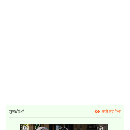
ਸੁਰਖੀਆਂ
ਬਾਕੀ ਸੁਰਖੀਆਂ