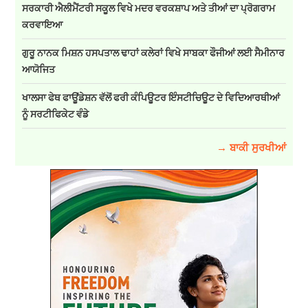
ਸਰਕਾਰੀ ਐਲੀਮੈਂਟਰੀ ਸਕੂਲ ਵਿਖੇ ਮਦਰ ਵਰਕਸ਼ਾਪ ਅਤੇ ਤੀਆਂ ਦਾ ਪ੍ਰੋਗਰਾਮ
ਕਰਵਾਇਆ
ਗੁਰੂ ਨਾਨਕ ਮਿਸ਼ਨ ਹਸਪਤਾਲ ਢਾਹਾਂ ਕਲੇਰਾਂ ਵਿਖੇ ਸਾਬਕਾ ਫੌਜੀਆਂ ਲਈ ਸੈਮੀਨਾਰ
ਆਯੋਜਿਤ
ਖਾਲਸਾ ਫੇਥ ਫਾਊਂਡੇਸ਼ਨ ਵੱਲੋਂ ਫਰੀ ਕੰਪਿਊਟਰ ਇੰਸਟੀਚਿਊਟ ਦੇ ਵਿਦਿਆਰਥੀਆਂ
ਨੂੰ ਸਰਟੀਫਿਕੇਟ ਵੰਡੇ
→ ਬਾਕੀ ਸੁਰਖੀਆਂ