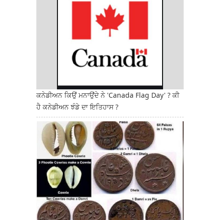
ਕਨੇਡੀਅਨ ਕਿਉਂ ਮਨਾਉਂਦੇ ਨੇ 'Canada Flag Day' ? ਕੀ
ਹੈ ਕਨੇਡੀਅਨ ਝੰਡੇ ਦਾ ਇਤਿਹਾਸ ?