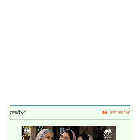
ਸੁਰਖੀਆਂ
ਬਾਕੀ ਸੁਰਖੀਆਂ