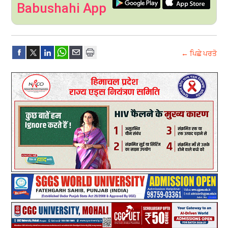
Babushahi App
← ਪਿਛੇ ਪਰਤੋ