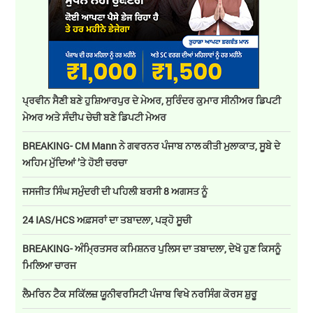
ਪ੍ਰਵੀਨ ਸੈਣੀ ਬਣੇ ਹੁਸ਼ਿਆਰਪੁਰ ਦੇ ਮੇਅਰ, ਸੁਰਿੰਦਰ ਕੁਮਾਰ ਸੀਨੀਅਰ ਡਿਪਟੀ
ਮੇਅਰ ਅਤੇ ਸੰਦੀਪ ਚੇਚੀ ਬਣੇ ਡਿਪਟੀ ਮੇਅਰ
BREAKING- CM Mann ਨੇ ਗਵਰਨਰ ਪੰਜਾਬ ਨਾਲ ਕੀਤੀ ਮੁਲਾਕਾਤ, ਸੂਬੇ ਦੇ
ਅਹਿਮ ਮੁੱਦਿਆਂ ’ਤੇ ਹੋਈ ਚਰਚਾ
ਜਸਜੀਤ ਸਿੰਘ ਸਮੁੰਦਰੀ ਦੀ ਪਹਿਲੀ ਬਰਸੀ 8 ਅਗਸਤ ਨੂੰ
24 IAS/HCS ਅਫ਼ਸਰਾਂ ਦਾ ਤਬਾਦਲਾ, ਪੜ੍ਹੋ ਸੂਚੀ
BREAKING- ਅੰਮ੍ਰਿਤਸਰ ਕਮਿਸ਼ਨਰ ਪੁਲਿਸ ਦਾ ਤਬਾਦਲਾ, ਦੇਖੋ ਹੁਣ ਕਿਸਨੂੰ
ਮਿਲਿਆ ਚਾਰਜ
ਲੈਮਰਿਨ ਟੈਕ ਸਕਿੱਲਜ਼ ਯੂਨੀਵਰਸਿਟੀ ਪੰਜਾਬ ਵਿਖੇ ਨਰਸਿੰਗ ਕੋਰਸ ਸ਼ੁਰੂ