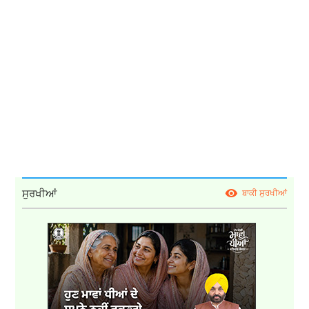
ਸੁਰਖੀਆਂ
ਬਾਕੀ ਸੁਰਖੀਆਂ