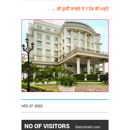
→ ਕੀ ਤੁਸੀਂ ਜਾਣਦੇ ਹੋ ? ਹੋਰ ਵੀ ਪੜ੍ਹੋ
ਅੱਜ ਦਾ ਸ਼ਬਦ
NO OF VISITORS
Babushahi.com