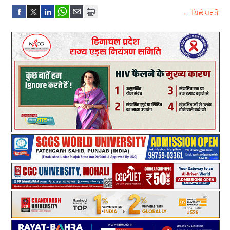
← ਪਿਛੇ ਪਰਤੋ