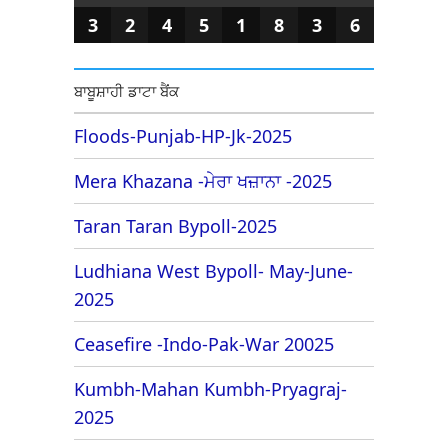
3
2
4
5
1
8
3
6
ਬਾਬੂਸ਼ਾਹੀ ਡਾਟਾ ਬੈਂਕ
Floods-Punjab-HP-Jk-2025
Mera Khazana -ਮੇਰਾ ਖਜ਼ਾਨਾ -2025
Taran Taran Bypoll-2025
Ludhiana West Bypoll- May-June-
2025
Ceasefire -Indo-Pak-War 20025
Kumbh-Mahan Kumbh-Pryagraj-
2025