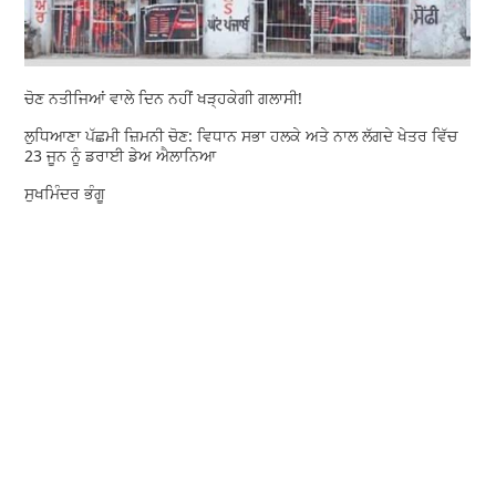
ਚੋਣ ਨਤੀਜਿਆਂ ਵਾਲੇ ਦਿਨ ਨਹੀਂ ਖੜ੍ਹਕੇਗੀ ਗਲਾਸੀ!
ਲੁਧਿਆਣਾ ਪੱਛਮੀ ਜ਼ਿਮਨੀ ਚੋਣ: ਵਿਧਾਨ ਸਭਾ ਹਲਕੇ ਅਤੇ ਨਾਲ ਲੱਗਦੇ ਖੇਤਰ ਵਿੱਚ
23 ਜੂਨ ਨੂੰ ਡਰਾਈ ਡੇਅ ਐਲਾਨਿਆ
ਸੁਖਮਿੰਦਰ ਭੰਗੂ