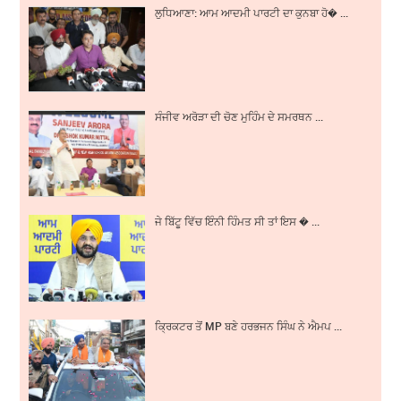
ਲੁਧਿਆਣਾ: ਆਮ ਆਦਮੀ ਪਾਰਟੀ ਦਾ ਕੁਨਬਾ ਹੋ� ...
ਸੰਜੀਵ ਅਰੋੜਾ ਦੀ ਚੋਣ ਮੁਹਿੰਮ ਦੇ ਸਮਰਥਨ ...
ਜੇ ਬਿੱਟੂ ਵਿੱਚ ਇੰਨੀ ਹਿੰਮਤ ਸੀ ਤਾਂ ਇਸ � ...
ਕ੍ਰਿਕਟਰ ਤੋਂ MP ਬਣੇ ਹਰਭਜਨ ਸਿੰਘ ਨੇ ਐਮਪ ...