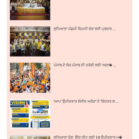
ਲੁਧਿਆਣਾ ਪੱਛਮੀ ਜ਼ਿਮਨੀ ਚੋਣ ਲਈ ਪ੍ਰਚਾਰ ...
ਪੰਜਾਬ ਦੇ ਲੋਕ ਪੰਜਾਬ ਦੀ ਤਰੱਕੀ ਲਈ 'ਅਕਾ� ...
'ਆਪ' ਉਮੀਦਵਾਰ ਸੰਜੀਵ ਅਰੋੜਾ ਨੇ 'ਬਿਹਤਰ ਲ ...
ਲੁਧਿਆਣਾ ਚੋਣ: ਇੱਕ ਸੀਟ ਲਈ 14 ਉਮੀਦਵਾਰ ਮ�