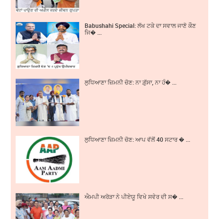
Babushahi Special: ਲੱਖ ਟਕੇ ਦਾ ਸਵਾਲ ਜਾਣੋ ਕੌਣ
ਜਿ� ...
ਲੁਧਿਆਣਾ ਜ਼ਿਮਨੀ ਚੋਣ: ਨਾ ਗ਼ੁੱਸਾ, ਨਾ ਹੰ� ...
ਲੁਧਿਆਣਾ ਜ਼ਿਮਨੀ ਚੋਣ: ਆਪ ਵੱਲੋਂ 40 ਸਟਾਰ � ...
ਐਮਪੀ ਅਰੋੜਾ ਨੇ ਪੀਏਯੂ ਵਿਖੇ ਸਵੇਰ ਦੀ ਸ� ...