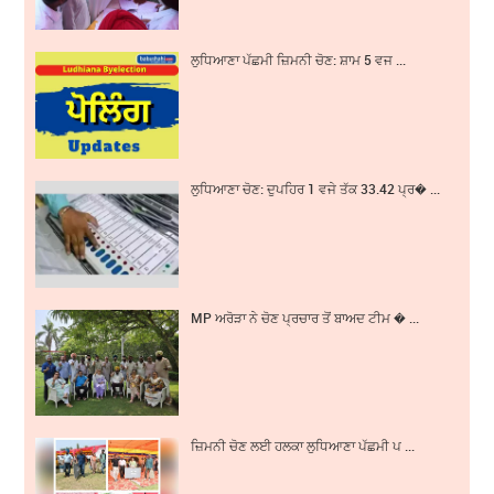
ਲੁਧਿਆਣਾ ਪੱਛਮੀ ਜ਼ਿਮਨੀ ਚੋਣ: ਸ਼ਾਮ 5 ਵਜ ...
ਲੁਧਿਆਣਾ ਚੋਣ: ਦੁਪਹਿਰ 1 ਵਜੇ ਤੱਕ 33.42 ਪ੍ਰ� ...
MP ਅਰੋੜਾ ਨੇ ਚੋਣ ਪ੍ਰਚਾਰ ਤੋਂ ਬਾਅਦ ਟੀਮ � ...
ਜ਼ਿਮਨੀ ਚੋਣ ਲਈ ਹਲਕਾ ਲੁਧਿਆਣਾ ਪੱਛਮੀ ਪ ...