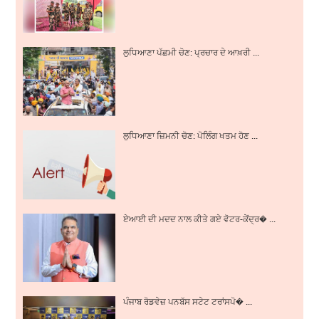
ਲੁਧਿਆਣਾ ਪੱਛਮੀ ਚੋਣ: ਪ੍ਰਚਾਰ ਦੇ ਆਖ਼ਰੀ ...
ਲੁਧਿਆਣਾ ਜ਼ਿਮਨੀ ਚੋਣ: ਪੋਲਿੰਗ ਖਤਮ ਹੋਣ ...
ਏਆਈ ਦੀ ਮਦਦ ਨਾਲ ਕੀਤੇ ਗਏ ਵੋਟਰ-ਕੇਂਦ੍ਰ� ...
ਪੰਜਾਬ ਰੋਡਵੇਜ਼ ਪਨਬੱਸ ਸਟੇਟ ਟਰਾਂਸਪੋ� ...