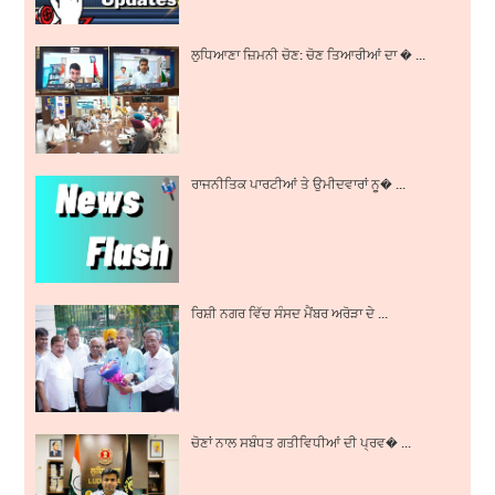
ਲੁਧਿਆਣਾ ਜ਼ਿਮਨੀ ਚੋਣ: ਚੋਣ ਤਿਆਰੀਆਂ ਦਾ � ...
ਰਾਜਨੀਤਿਕ ਪਾਰਟੀਆਂ ਤੇ ਉਮੀਦਵਾਰਾਂ ਨੂ� ...
ਰਿਸ਼ੀ ਨਗਰ ਵਿੱਚ ਸੰਸਦ ਮੈਂਬਰ ਅਰੋੜਾ ਦੇ ...
ਚੋਣਾਂ ਨਾਲ ਸਬੰਧਤ ਗਤੀਵਿਧੀਆਂ ਦੀ ਪ੍ਰਵ� ...