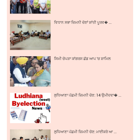
ਵਿਧਾਨ ਸਭਾ ਜ਼ਿਮਨੀ ਚੋਣਾਂ ਸ਼ਾਂਤੀ ਪੂਰਵ� ...
ਸਿਮੀ ਚੋਪੜਾ ਕਾਂਗਰਸ ਛੱਡ ਆਪ 'ਚ ਸ਼ਾਮਿਲ
ਲੁਧਿਆਣਾ ਪੱਛਮੀ ਜ਼ਿਮਨੀ ਚੋਣ: 14 ਉਮੀਦਵਾ� ...
ਲੁਧਿਆਣਾ ਪੱਛਮੀ ਜ਼ਿਮਨੀ ਚੋਣ: ਮਾਈਕਰੋ ਆ ...