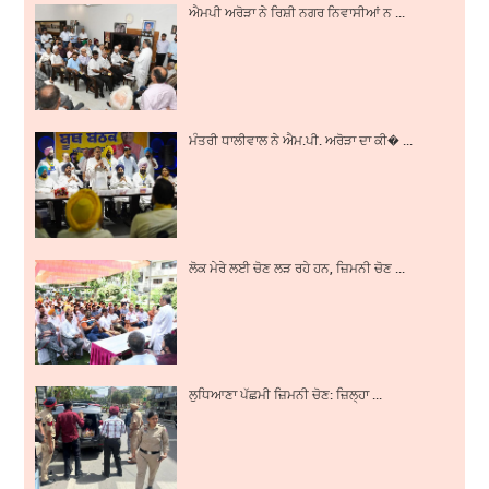
ਐਮਪੀ ਅਰੋੜਾ ਨੇ ਰਿਸ਼ੀ ਨਗਰ ਨਿਵਾਸੀਆਂ ਨ ...
ਮੰਤਰੀ ਧਾਲੀਵਾਲ ਨੇ ਐਮ.ਪੀ. ਅਰੋੜਾ ਦਾ ਕੀ� ...
ਲੋਕ ਮੇਰੇ ਲਈ ਚੋਣ ਲੜ ਰਹੇ ਹਨ, ਜ਼ਿਮਨੀ ਚੋਣ ...
ਲੁਧਿਆਣਾ ਪੱਛਮੀ ਜ਼ਿਮਨੀ ਚੋਣ: ਜ਼ਿਲ੍ਹਾ ...