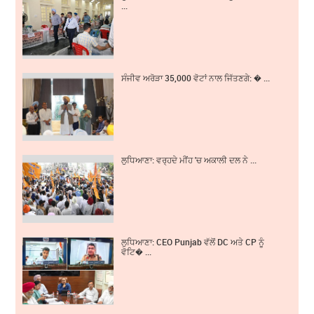
...
ਸੰਜੀਵ ਅਰੋੜਾ 35,000 ਵੋਟਾਂ ਨਾਲ ਜਿੱਤਣਗੇ: � ...
ਲੁਧਿਆਣਾ: ਵਰ੍ਹਦੇ ਮੀਂਹ 'ਚ ਅਕਾਲੀ ਦਲ ਨੇ ...
ਲੁਧਿਆਣਾ: CEO Punjab ਵੱਲੋਂ DC ਅਤੇ CP ਨੂੰ
ਵੋਟਿ� ...