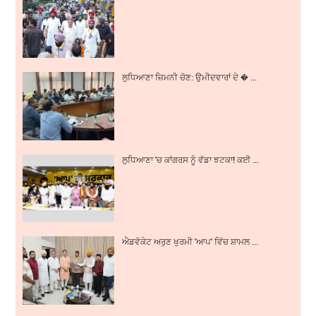
ਲੁਧਿਆਣਾ ਜ਼ਿਮਨੀ ਚੋਣ: ਉਮੀਦਵਾਰਾਂ ਦੇ � ...
ਲੁਧਿਆਣਾ 'ਚ ਕਾਂਗਰਸ ਨੂੰ ਵੱਡਾ ਝਟਕਾ! ਕਈ ...
ਐਡਵੋਕੇਟ ਅਰੁਣ ਖੁਰਮੀ 'ਆਪ' ਵਿੱਚ ਸ਼ਾਮਲ ...