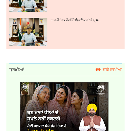
ਰਾਜਨੀਤਿਕ ਹੋਰਡਿੰਗਾਂ/ਫਲੈਕਸਾਂ 'ਤੇ ਪ੍� ...
ਸੁਰਖੀਆਂ
ਬਾਕੀ ਸੁਰਖੀਆਂ