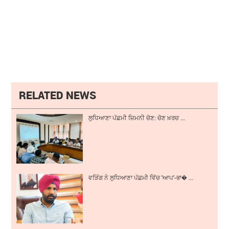
RELATED NEWS
ਲੁਧਿਆਣਾ ਪੱਛਮੀ ਜ਼ਿਮਨੀ ਚੋਣ: ਚੋਣ ਖ਼ਰਚ ...
ਵੜਿੰਗ ਨੇ ਲੁਧਿਆਣਾ ਪੱਛਮੀ ਵਿੱਚ 'ਆਪ'-ਭਾ� ...