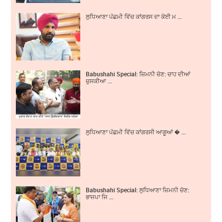
ਲੁਧਿਆਣਾ ਪੱਛਮੀ ਵਿੱਚ ਕਾਂਗਰਸ ਦਾ ਕੋਈ ਮ ...
Babushahi Special: ਜ਼ਿਮਨੀ ਚੋਣ: ਚਾਹ ਦੀਆਂ
ਚੁਸਕੀਆ ...
ਲੁਧਿਆਣਾ ਪੱਛਮੀ ਵਿੱਚ ਕਾਂਗਰਸੀ ਆਗੂਆਂ � ...
Babushahi Special: ਲੁਧਿਆਣਾ ਜ਼ਿਮਨੀ ਚੋਣ:
ਭਾਜਪਾ ਜਿ ...