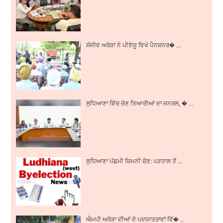
ਸੰਜੀਵ ਅਰੋੜਾ ਨੇ ਪੀਏਯੂ ਵਿਖੇ ਪੈਨਸ਼ਨਰ� ...
ਲੁਧਿਆਣਾ ਵਿੱਚ ਚੋਣ ਤਿਆਰੀਆਂ ਦਾ ਜਨਰਲ, � ...
ਲੁਧਿਆਣਾ ਪੱਛਮੀ ਜ਼ਿਮਨੀ ਚੋਣ: ਪੜਤਾਲ ਤੋਂ ...
ਐਮਪੀ ਅਰੋੜਾ ਦੀਆਂ ਦੋ ਪਦਯਾਤਰਾਵਾਂ ਵਿੱ� ...