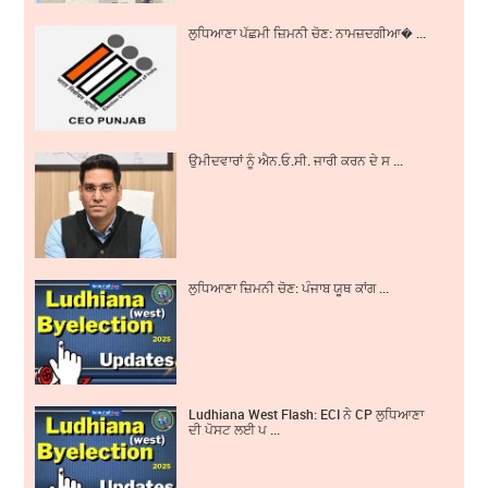
ਲੁਧਿਆਣਾ ਪੱਛਮੀ ਜ਼ਿਮਨੀ ਚੋਣ: ਨਾਮਜ਼ਦਗੀਆ� ...
ਉਮੀਦਵਾਰਾਂ ਨੂੰ ਐਨ.ਓ.ਸੀ. ਜਾਰੀ ਕਰਨ ਦੇ ਸ ...
ਲੁਧਿਆਣਾ ਜ਼ਿਮਨੀ ਚੋਣ: ਪੰਜਾਬ ਯੂਥ ਕਾਂਗ ...
Ludhiana West Flash: ECI ਨੇ CP ਲੁਧਿਆਣਾ
ਦੀ ਪੋਸਟ ਲਈ ਪ ...