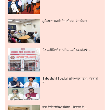
ਲੁਧਿਆਣਾ ਪੱਛਮੀ ਜ਼ਿਮਨੀ ਚੋਣ: ਵੋਟ ਗਿਣਤ ...
ਚੋਣ ਨਤੀਜਿਆਂ ਵਾਲੇ ਦਿਨ ਨਹੀਂ ਖੜ੍ਹਕੇਗ� ...
Babushahi Special: ਲੁਧਿਆਣਾ ਪੱਛਮੀ: ਵੋਟਰਾਂ ਨੇ
ਧਾ ...
ਜਾਣੋ ਕਿਵੇਂ ਬੀਤਿਆ ਸੰਜੀਵ ਅਰੋੜਾ ਦਾ ਵੋ ...