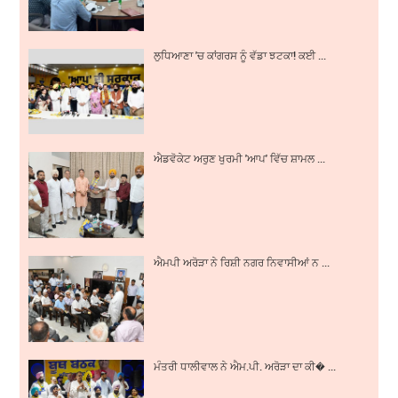
ਲੁਧਿਆਣਾ 'ਚ ਕਾਂਗਰਸ ਨੂੰ ਵੱਡਾ ਝਟਕਾ! ਕਈ ...
ਐਡਵੋਕੇਟ ਅਰੁਣ ਖੁਰਮੀ 'ਆਪ' ਵਿੱਚ ਸ਼ਾਮਲ ...
ਐਮਪੀ ਅਰੋੜਾ ਨੇ ਰਿਸ਼ੀ ਨਗਰ ਨਿਵਾਸੀਆਂ ਨ ...
ਮੰਤਰੀ ਧਾਲੀਵਾਲ ਨੇ ਐਮ.ਪੀ. ਅਰੋੜਾ ਦਾ ਕੀ� ...