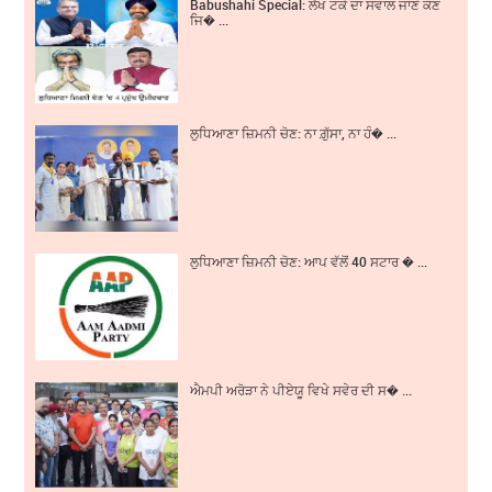
Babushahi Special: ਲੱਖ ਟਕੇ ਦਾ ਸਵਾਲ ਜਾਣੋ ਕੌਣ
ਜਿ� ...
ਲੁਧਿਆਣਾ ਜ਼ਿਮਨੀ ਚੋਣ: ਨਾ ਗ਼ੁੱਸਾ, ਨਾ ਹੰ� ...
ਲੁਧਿਆਣਾ ਜ਼ਿਮਨੀ ਚੋਣ: ਆਪ ਵੱਲੋਂ 40 ਸਟਾਰ � ...
ਐਮਪੀ ਅਰੋੜਾ ਨੇ ਪੀਏਯੂ ਵਿਖੇ ਸਵੇਰ ਦੀ ਸ� ...