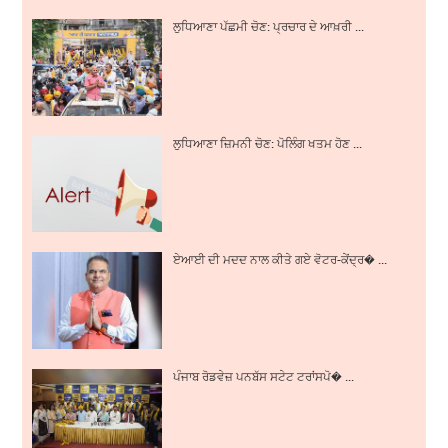
ਲੁਧਿਆਣਾ ਪੱਛਮੀ ਚੋਣ: ਪ੍ਰਚਾਰ ਦੇ ਆਖ਼ਰੀ ...
ਲੁਧਿਆਣਾ ਜ਼ਿਮਨੀ ਚੋਣ: ਪੋਲਿੰਗ ਖਤਮ ਹੋਣ ...
ਏਆਈ ਦੀ ਮਦਦ ਨਾਲ ਕੀਤੇ ਗਏ ਵੋਟਰ-ਕੇਂਦ੍ਰ� ...
ਪੰਜਾਬ ਰੋਡਵੇਜ਼ ਪਨਬੱਸ ਸਟੇਟ ਟਰਾਂਸਪੋ� ...