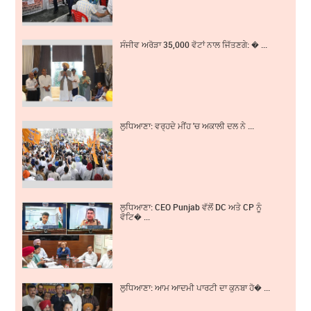
ਸੰਜੀਵ ਅਰੋੜਾ 35,000 ਵੋਟਾਂ ਨਾਲ ਜਿੱਤਣਗੇ: � ...
ਲੁਧਿਆਣਾ: ਵਰ੍ਹਦੇ ਮੀਂਹ 'ਚ ਅਕਾਲੀ ਦਲ ਨੇ ...
ਲੁਧਿਆਣਾ: CEO Punjab ਵੱਲੋਂ DC ਅਤੇ CP ਨੂੰ
ਵੋਟਿ� ...
ਲੁਧਿਆਣਾ: ਆਮ ਆਦਮੀ ਪਾਰਟੀ ਦਾ ਕੁਨਬਾ ਹੋ� ...