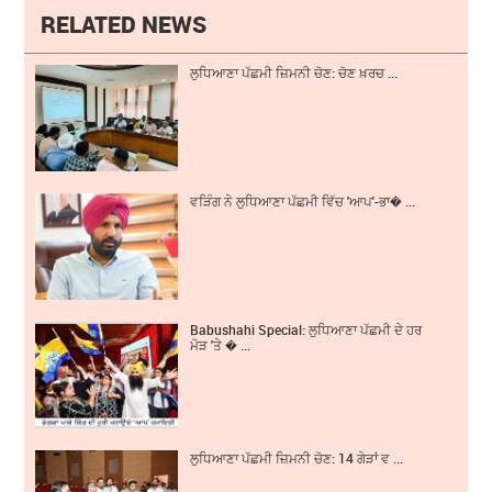
RELATED NEWS
ਲੁਧਿਆਣਾ ਪੱਛਮੀ ਜ਼ਿਮਨੀ ਚੋਣ: ਚੋਣ ਖ਼ਰਚ ...
ਵੜਿੰਗ ਨੇ ਲੁਧਿਆਣਾ ਪੱਛਮੀ ਵਿੱਚ 'ਆਪ'-ਭਾ� ...
Babushahi Special: ਲੁਧਿਆਣਾ ਪੱਛਮੀ ਦੇ ਹਰ
ਮੋੜ 'ਤੇ � ...
ਲੁਧਿਆਣਾ ਪੱਛਮੀ ਜ਼ਿਮਨੀ ਚੋਣ: 14 ਗੇੜਾਂ ਵ ...