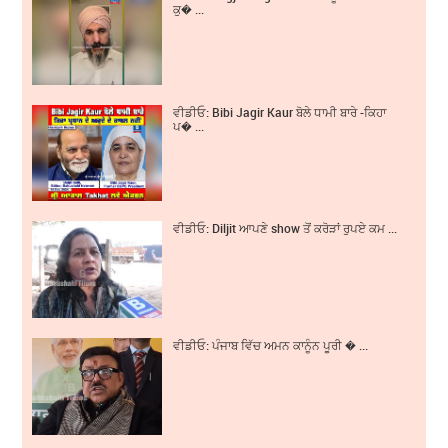
ਕੁ� ...
ਵੀਡੀਓ: Bibi Jagir Kaur ਬੋਲੇ ਧਾਮੀ ਬਾਰੇ -ਕਿਹਾ
ਪ� ...
ਵੀਡੀਓ: Diljit ਆਪਣੇ show ਤੋਂ ਕਰੋੜਾਂ ਰੁਪਏ ਕਮ ...
ਵੀਡੀਓ: ਪੰਜਾਬ ਵਿੱਚ ਅਮਨ ਕਾਨੂੰਨ ਪੂਰੀ � ...