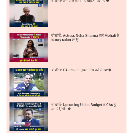
ਵੀਡੀਓ: ਜਦੋਂ ਇੱਕ ਮੰਤਰੀ ਨੇ ਅਪਣੀ ਜ਼ਮੀਨ � ...
ਵੀਡੀਓ: Actress Neha Sharma ਵੱਲੋਂ Mohali ਦੇ
luxury salon ਦਾ ਉ ...
ਵੀਡੀਓ: CA ਬਣਨ ਦਾ ਸੁਪਨਾ ਦੇਖ ਰਹੇ ਨੌਜਵਾ� ...
ਵੀਡੀਓ: Upcoming Union Budget ਤੋਂ CAs ਨੂੰ
ਕੀ ਨੇ ਉਮੀਦ� ...