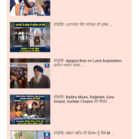
ਵੀਡੀਓ: ਪਠਾਨਕੋਟ ਕੈਂਟ ਸਟੇਸ਼ਨ ਦੀ ਸੁਰੱਖ ...
ਵੀਡੀਓ: Ajaypal Brar on Land Acquisition:
ਜ਼ਮੀਨ ਅਲਾਟ ਕਰਨ ...
ਵੀਡੀਓ: Babbu Maan, Kuljinder, Sara
Gurpal, Gurleen Chopra ਹੋਏ ਇੱਕਠ ...
ਵੀਡੀਓ: ਕੰਗਨਾ ਰਣੌਤ ਦੀ ਫ਼ਿਲਮ ਨੂੰ ਲੈਕੇ M ...