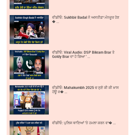
ਵੀਡੀਓ: Sukhbir Badal ਨੇ ਅਸਤੀਫ਼ਾ ਮੰਨਜ਼ੂਰ ਹੋਣ
� ...
ਵੀਡੀਓ: Viral Audio: DSP Bikram Brar ਤੇ
Goldy Brar ਦਾ ਹੋ ਗਿਆ ' ...
ਵੀਡੀਓ: Mahakumbh 2025 ਚ ਸੁਣੋ ਕੀ ਕੀ ਖ਼ਾਸ
ਹੋਊ ਜ� ...
ਵੀਡੀਓ: ਪੁਲਿਸ ਥਾਣਿਆਂ 'ਤੇ ਹਮਲਾ ਕਰਨ ਵਾ� ...