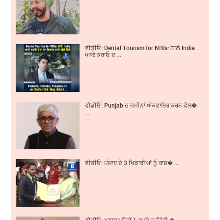
ਵੀਡੀਓ: Dental Tourism for NRIs: ਨਾਲ਼ੇ India
ਆਕੇ ਕਰਾਓ ਦ ...
ਵੀਡੀਓ: Punjab ਚ ਜ਼ਮੀਨਾਂ ਐਕਵਾਇਰ ਕਰਨ ਵੇਲ�
...
ਵੀਡੀਓ: ਪੰਜਾਬ ਦੇ 3 ਖਿਡਾਰੀਆਂ ਨੂੰ ਰਾਸ਼� ...
ਵੀਡੀਓ: ਖੁਲਾਸਾ: ਕਿਵੇਂ 1 ਰੁਪਏ ਚ ਦਿੱਤੀ � ...