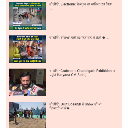
ਵੀਡੀਓ: Electronic ਸ਼ੋਅਰੂਮ ਦਾ ਮਾਲਿਕ ਕਰ ਰਿਹਾ
...
ਵੀਡੀਓ: ਬੱਚਿਆਂ ਲਈ ਸਮਾਰਟ ਫੋਨ ਤੇ ਹੋਣੀ � ...
ਵੀਡੀਓ: Craftroots Chandigarh Exhibition ਚ
ਪਹੁੰਚੇ Haryana CM Saini, ...
ਵੀਡੀਓ: Diljit Dosanjh ਦੇ show ਦੀਆਂ
ਤਿਆਰੀਆਂ ਜ਼ੋ� ...