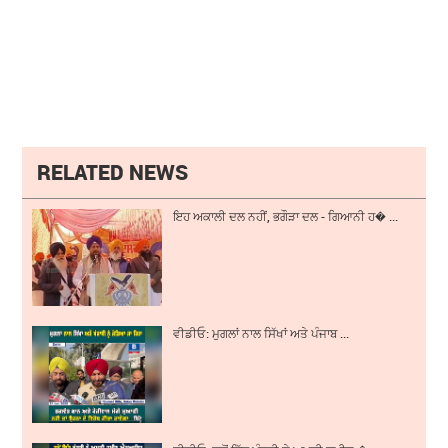
RELATED NEWS
ਇਹ ਅਕਾਲੀ ਦਲ ਨਹੀਂ, ਭਗੌੜਾ ਦਲ - ਗਿਆਨੀ ਹ� ...
ਵੀਡੀਓ: ਮੁਗਲਾਂ ਨਾਲ ਸਿੱਖਾਂ ਅਤੇ ਪੰਜਾਬ ...