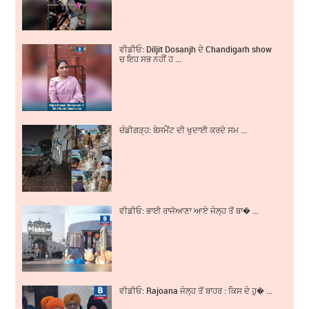
ਵੀਡੀਓ: Diljit Dosanjh ਦੇ Chandigarh show
ਚ ਇਹ ਸਭ ਨਹੀਂ ਹ ...
ਚੰਡੀਗੜ੍ਹ: ਬੇਸਮੈਂਟ ਦੀ ਖੁਦਾਈ ਕਰਦੇ ਸਮ ...
ਵੀਡੀਓ: ਭਾਈ ਰਾਜੋਆਣਾ ਆਏ ਜੇਲ੍ਹ ਤੋਂ ਬਾ� ...
ਵੀਡੀਓ: Rajoana ਜੇਲ੍ਹ ਤੋਂ ਬਾਹਰ : ਕਿਸ ਦੇ ਹੁ� ...