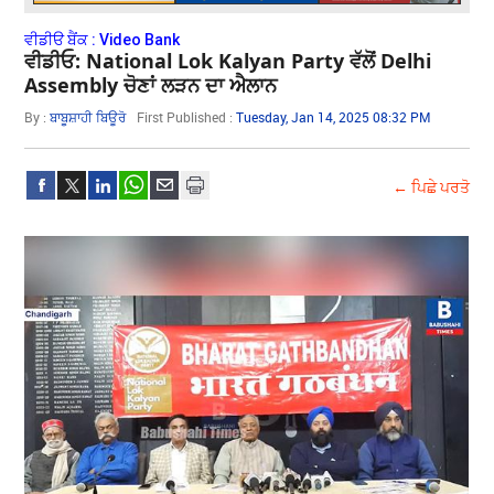
ਵੀਡੀੳ ਬੈਂਕ : Video Bank
ਵੀਡੀਓ: National Lok Kalyan Party ਵੱਲੋਂ Delhi
Assembly ਚੋਣਾਂ ਲੜਨ ਦਾ ਐਲਾਨ
By :
ਬਾਬੂਸ਼ਾਹੀ ਬਿਊਰੋ
First Published :
Tuesday, Jan 14, 2025 08:32 PM
← ਪਿਛੇ ਪਰਤੋ