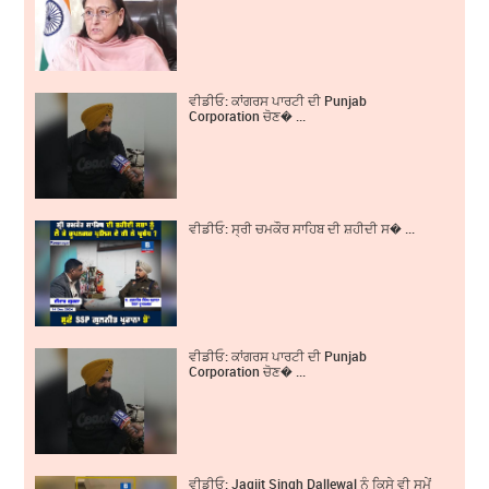
ਵੀਡੀਓ: ਕਾਂਗਰਸ ਪਾਰਟੀ ਦੀ Punjab
Corporation ਚੋਣ� ...
ਵੀਡੀਓ: ਸ੍ਰੀ ਚਮਕੌਰ ਸਾਹਿਬ ਦੀ ਸ਼ਹੀਦੀ ਸ� ...
ਵੀਡੀਓ: ਕਾਂਗਰਸ ਪਾਰਟੀ ਦੀ Punjab
Corporation ਚੋਣ� ...
ਵੀਡੀਓ: Jagjit Singh Dallewal ਨੂੰ ਕਿਸੇ ਵੀ ਸਮੇਂ