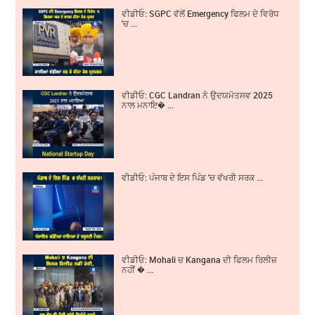
ਵੀਡੀਓ: SGPC ਵੱਲੋਂ Emergency ਫਿਲਮ ਦੇ ਵਿਰੋਧ
'ਚ ...
ਵੀਡੀਓ: CGC Landran ਨੇ ਉਦਯਮੋਤਸਵ 2025
ਨਾਲ ਮਨਾਇ� ...
ਵੀਡੀਓ: ਪੰਜਾਬ ਦੇ ਇਸ ਪਿੰਡ 'ਚ ਵੱਖਰੀ ਸਰਕ ...
ਵੀਡੀਓ: Mohali ਚ Kangana ਦੀ ਫਿਲਮ ਰਿਲੀਜ਼
ਨਹੀਂ � ...