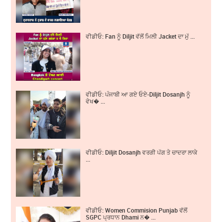
ਵੀਡੀਓ: Fan ਨੂੰ Diljit ਵੱਲੋਂ ਮਿਲੀ Jacket ਦਾ ਮੁੱ ...
ਵੀਡੀਓ: ਪੰਜਾਬੀ ਆ ਗਏ ਓਏ-Diljit Dosanjh ਨੂੰ
ਵੇਖ� ...
ਵੀਡੀਓ: Diljit Dosanjh ਵਰਗੀ ਪੱਗ ਤੇ ਚਾਦਰਾ ਲਾਕੇ
...
ਵੀਡੀਓ: Women Commision Punjab ਵੱਲੋਂ
SGPC ਪ੍ਰਧਾਨ Dhami ਨ� ...