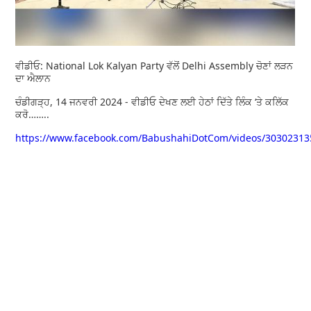
ਵੀਡੀਓ: National Lok Kalyan Party ਵੱਲੋਂ Delhi Assembly ਚੋਣਾਂ ਲੜਨ
ਦਾ ਐਲਾਨ
ਚੰਡੀਗੜ੍ਹ, 14 ਜਨਵਰੀ 2024 - ਵੀਡੀਓ ਦੇਖਣ ਲਈ ਹੇਠਾਂ ਦਿੱਤੇ ਲਿੰਕ ‘ਤੇ ਕਲਿੱਕ
ਕਰੋ……..
https://www.facebook.com/BabushahiDotCom/videos/3030231