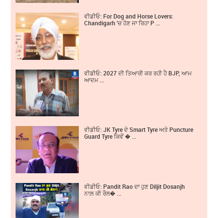
ਵੀਡੀਓ: For Dog and Horse Lovers:
Chandigarh 'ਚ ਹੋਣ ਜਾ ਰਿਹਾ P ...
ਵੀਡੀਓ: 2027 ਦੀ ਤਿਆਰੀ ਕਰ ਰਹੀ ਹੈ BJP, ਆਮ
ਆਦਮ ...
ਵੀਡੀਓ: JK Tyre ਦੇ Smart Tyre ਅਤੇ Puncture
Guard Tyre ਕਿਵੇਂ � ...
ਵੀਡੀਓ: Pandit Rao ਦਾ ਹੁਣ Diljit Dosanjh
ਨਾਲ਼ ਕੀ ਰੌਲ� ...