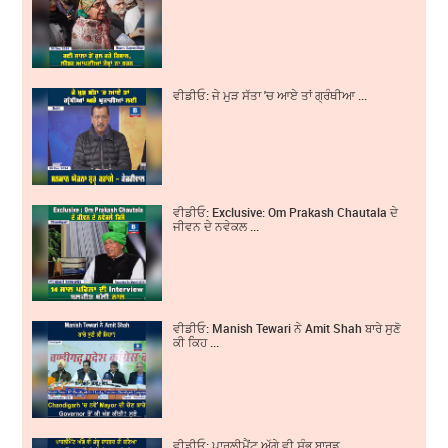
ਵੀਡੀਓ: ਜੇ ਮੁੜ ਸੱਤਾ 'ਚ ਆਏ ਤਾਂ ਗ੍ਰੰਥੀਆ ...
ਵੀਡੀਓ: Exclusive: Om Prakash Chautala ਦੇ
ਜੀਵਨ ਦੇ ਨਵੇਕਲ ...
ਵੀਡੀਓ: Manish Tewari ਨੇ Amit Shah ਬਾਰੇ ਸੁਣੋ
ਕੀ ਕਿਹ ...
ਵੀਡੀਓ: ਪਾਰਲੀਮੈਂਟ ਅੱਗੇ ਵੀ ਸ਼ੰਭੂ ਬਾਰਡ ...