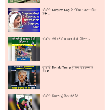
ਵੀਡੀਓ: Gurpreet Gogi ਦੇ ਅੰਤਿਮ ਅਰਦਾਸ ਵਿੱਚ
ਸ਼� ...
ਵੀਡੀਓ: ਵੇਖੋ ਖਨੌਰੀ ਬਾਰਡਰ 'ਤੇ ਕੀ ਹੋਇਆ ...
ਵੀਡੀਓ: Donald Trump ਨੂੰ ਇਸ ਚਿੱਤਰਕਾਰ ਨੇ
ਵੱਖ� ...
ਵੀਡੀਓ: ਕਿਸਾਨਾਂ ਨੂੰ ਕੇਂਦਰ ਵੱਲੋਂ ਦਿੱ ...