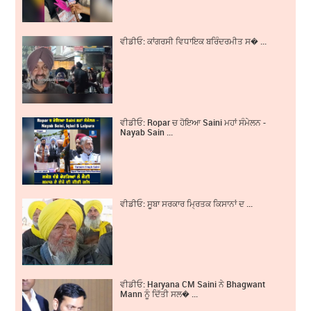
ਵੀਡੀਓ: ਕਾਂਗਰਸੀ ਵਿਧਾਇਕ ਬਰਿੰਦਰਮੀਤ ਸ� ...
ਵੀਡੀਓ: Ropar ਚ ਹੋਇਆ Saini ਮਹਾਂ ਸੰਮੇਲਨ -
Nayab Sain ...
ਵੀਡੀਓ: ਸੂਬਾ ਸਰਕਾਰ ਮ੍ਰਿਤਕ ਕਿਸਾਨਾਂ ਦ ...
ਵੀਡੀਓ: Haryana CM Saini ਨੇ Bhagwant
Mann ਨੂੰ ਦਿੱਤੀ ਸਲ� ...