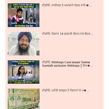
ਵੀਡੀਓ: ਸਾਈਕਲ ਤੇ ਅਖਬਾਰਾਂ ਵੰਡਣ ਵਾਲੇ � ...
ਵੀਡੀਓ: ਕਿਸਾਨ 14 ਫਰਵਰੀ ਕੇਂਦਰ ਨਾਲ ਬੈਠਕ ...
ਵੀਡੀਓ: Nirbhaya Case lawyer Seema
Samridh exclusive: Nirbhaya ਨੂੰ ਇਨ� ...
ਵੀਡੀਓ: ਖਨੌਰੀ ਬਾਰਡਰ ਤੇ ਕਿਸਾਨਾਂ ਦੇ ਮ� ...