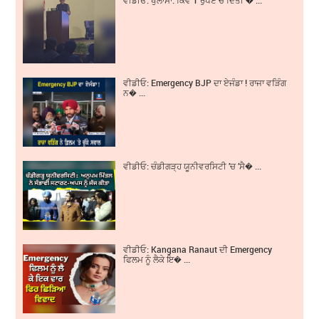
ਵੀਡੀਓ: Emergency BJP ਦਾ ਏਜੰਡਾ ! ਰਾਜਾ ਵੜਿੰਗ
ਨ� ...
ਵੀਡੀਓ: ਚੰਡੀਗੜ੍ਹ ਯੂਨੀਵਰਸਿਟੀ ’ਚ ’ਸੈ� ...
ਵੀਡੀਓ: Kangana Ranaut ਦੀ Emergency
ਫਿਲਮ ਨੂੰ ਲੈਕੇ ਇ� ...