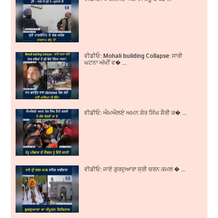
ਵੀਡੀਓ: Mohali building Collapse: ਸਾਰੀ
ਘਟਨਾ ਅੱਖੀਂ ਵ� ...
ਵੀਡੀਓ: ਐਮਐਲਏ ਅਮਨ ਸ਼ੇਰ ਸਿੰਘ ਸ਼ੈਰੀ ਕ� ...
ਵੀਡੀਓ: ਜਾਣੋ ਗੁਰਦੁਆਰਾ ਸ੍ਰੀ ਚਰਨ ਕਮਲ � ...