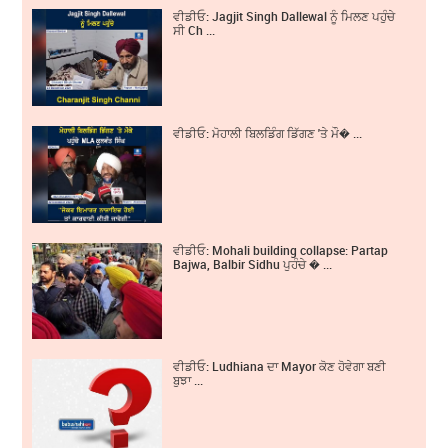
ਵੀਡੀਓ: Jagjit Singh Dallewal ਨੂੰ ਮਿਲਣ ਪਹੁੰਚੇ
ਸੀ Ch ...
ਵੀਡੀਓ: ਮੋਹਾਲੀ ਬਿਲਡਿੰਗ ਡਿੱਗਣ 'ਤੇ ਮੌ� ...
ਵੀਡੀਓ: Mohali building collapse: Partap
Bajwa, Balbir Sidhu ਪੁਹੰਚੇ � ...
ਵੀਡੀਓ: Ludhiana ਦਾ Mayor ਕੋਣ ਹੋਵੇਗਾ ਬਣੀ
ਬੁਝਾ ...