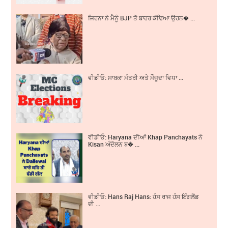
ਜਿਹਨਾ ਨੇ ਮੈਨੂੰ BJP ਤੋ ਬਾਹਰ ਕੱਢਿਆ ਉਹਨ� ...
ਵੀਡੀਓ: ਸਾਬਕਾ ਮੰਤਰੀ ਅਤੇ ਮੌਜੂਦਾ ਵਿਧਾ ...
ਵੀਡੀਓ: Haryana ਦੀਆਂ Khap Panchayats ਨੇ
Kisan ਅੰਦੋਲਨ ਬ� ...
ਵੀਡੀਓ: Hans Raj Hans: ਹੰਸ ਰਾਜ ਹੰਸ ਇੰਗਲੈਂਡ
ਦੀ ...