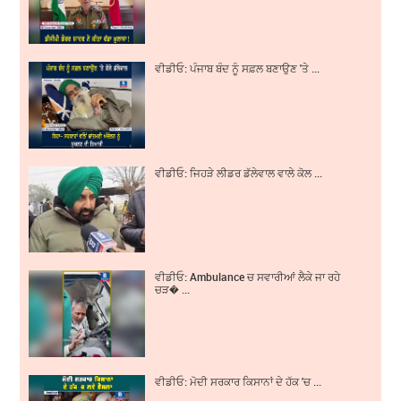
ਵੀਡੀਓ: ਪੰਜਾਬ ਬੰਦ ਨੂੰ ਸਫ਼ਲ ਬਣਾਉਣ 'ਤੇ ...
ਵੀਡੀਓ: ਜਿਹੜੇ ਲੀਡਰ ਡੱਲੇਵਾਲ ਵਾਲੇ ਕੋਲ ...
ਵੀਡੀਓ: Ambulance ਚ ਸਵਾਰੀਆਂ ਲੈਕੇ ਜਾ ਰਹੇ
ਚੜ� ...
ਵੀਡੀਓ: ਮੋਦੀ ਸਰਕਾਰ ਕਿਸਾਨਾਂ ਦੇ ਹੱਕ 'ਚ ...