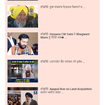
ਵੀਡੀਓ: ਸੂਬਾ ਸਰਕਾਰ ਮ੍ਰਿਤਕ ਕਿਸਾਨਾਂ ਦ ...
ਵੀਡੀਓ: Haryana CM Saini ਨੇ Bhagwant
Mann ਨੂੰ ਦਿੱਤੀ ਸਲ� ...
ਵੀਡੀਓ: ਪਠਾਨਕੋਟ ਕੈਂਟ ਸਟੇਸ਼ਨ ਦੀ ਸੁਰੱਖ ...
ਵੀਡੀਓ: Ajaypal Brar on Land Acquisition:
ਜ਼ਮੀਨ ਅਲਾਟ ਕਰਨ ...