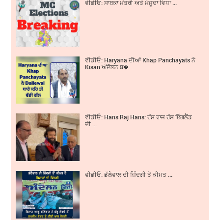
ਵੀਡੀਓ: ਸਾਬਕਾ ਮੰਤਰੀ ਅਤੇ ਮੌਜੂਦਾ ਵਿਧਾ ...
ਵੀਡੀਓ: Haryana ਦੀਆਂ Khap Panchayats ਨੇ
Kisan ਅੰਦੋਲਨ ਬ� ...
ਵੀਡੀਓ: Hans Raj Hans: ਹੰਸ ਰਾਜ ਹੰਸ ਇੰਗਲੈਂਡ
ਦੀ ...
ਵੀਡੀਓ: ਡੱਲੇਵਾਲ ਦੀ ਜ਼ਿੰਦਗੀ ਤੋਂ ਕੀਮਤ ...