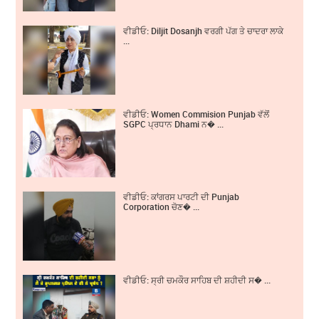
ਵੀਡੀਓ: Diljit Dosanjh ਵਰਗੀ ਪੱਗ ਤੇ ਚਾਦਰਾ ਲਾਕੇ
...
ਵੀਡੀਓ: Women Commision Punjab ਵੱਲੋਂ
SGPC ਪ੍ਰਧਾਨ Dhami ਨ� ...
ਵੀਡੀਓ: ਕਾਂਗਰਸ ਪਾਰਟੀ ਦੀ Punjab
Corporation ਚੋਣ� ...
ਵੀਡੀਓ: ਸ੍ਰੀ ਚਮਕੌਰ ਸਾਹਿਬ ਦੀ ਸ਼ਹੀਦੀ ਸ� ...