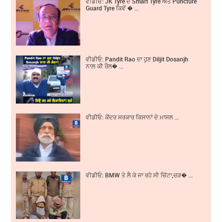
ਵੀਡੀਓ: JK Tyre ਦੇ Smart Tyre ਅਤੇ Puncture
Guard Tyre ਕਿਵੇਂ � ...
ਵੀਡੀਓ: Pandit Rao ਦਾ ਹੁਣ Diljit Dosanjh
ਨਾਲ਼ ਕੀ ਰੌਲ� ...
ਵੀਡੀਓ: ਕੇਂਦਰ ਸਰਕਾਰ ਕਿਸਾਨਾਂ ਦੇ ਮਾਸਲ ...
ਵੀਡੀਓ: BMW ਤੇ ਲੈ ਕੇ ਜਾ ਰਹੇ ਸੀ ਚਿੱਟਾ,ਚੜ� ...