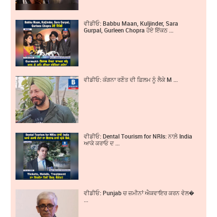
ਵੀਡੀਓ: Babbu Maan, Kuljinder, Sara
Gurpal, Gurleen Chopra ਹੋਏ ਇੱਕਠ ...
ਵੀਡੀਓ: ਕੰਗਨਾ ਰਣੌਤ ਦੀ ਫ਼ਿਲਮ ਨੂੰ ਲੈਕੇ M ...
ਵੀਡੀਓ: Dental Tourism for NRIs: ਨਾਲ਼ੇ India
ਆਕੇ ਕਰਾਓ ਦ ...
ਵੀਡੀਓ: Punjab ਚ ਜ਼ਮੀਨਾਂ ਐਕਵਾਇਰ ਕਰਨ ਵੇਲ�
...