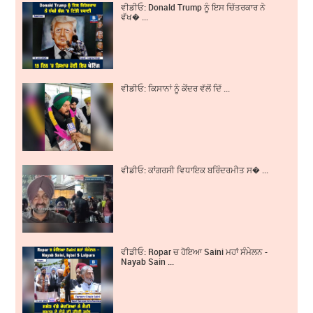
ਵੀਡੀਓ: Donald Trump ਨੂੰ ਇਸ ਚਿੱਤਰਕਾਰ ਨੇ
ਵੱਖ� ...
ਵੀਡੀਓ: ਕਿਸਾਨਾਂ ਨੂੰ ਕੇਂਦਰ ਵੱਲੋਂ ਦਿੱ ...
ਵੀਡੀਓ: ਕਾਂਗਰਸੀ ਵਿਧਾਇਕ ਬਰਿੰਦਰਮੀਤ ਸ� ...
ਵੀਡੀਓ: Ropar ਚ ਹੋਇਆ Saini ਮਹਾਂ ਸੰਮੇਲਨ -
Nayab Sain ...