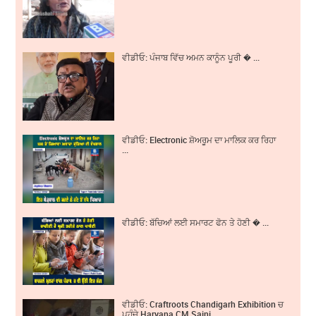
ਵੀਡੀਓ: ਪੰਜਾਬ ਵਿੱਚ ਅਮਨ ਕਾਨੂੰਨ ਪੂਰੀ � ...
ਵੀਡੀਓ: Electronic ਸ਼ੋਅਰੂਮ ਦਾ ਮਾਲਿਕ ਕਰ ਰਿਹਾ
...
ਵੀਡੀਓ: ਬੱਚਿਆਂ ਲਈ ਸਮਾਰਟ ਫੋਨ ਤੇ ਹੋਣੀ � ...
ਵੀਡੀਓ: Craftroots Chandigarh Exhibition ਚ
ਪਹੁੰਚੇ Haryana CM Saini, ...