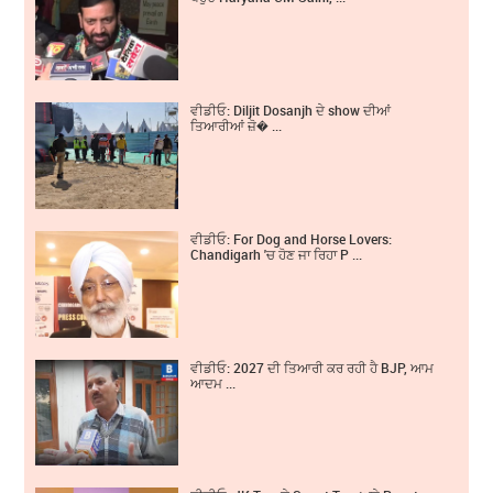
ਵੀਡੀਓ: Diljit Dosanjh ਦੇ show ਦੀਆਂ
ਤਿਆਰੀਆਂ ਜ਼ੋ� ...
ਵੀਡੀਓ: For Dog and Horse Lovers:
Chandigarh 'ਚ ਹੋਣ ਜਾ ਰਿਹਾ P ...
ਵੀਡੀਓ: 2027 ਦੀ ਤਿਆਰੀ ਕਰ ਰਹੀ ਹੈ BJP, ਆਮ
ਆਦਮ ...