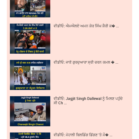
ਵੀਡੀਓ: ਐਮਐਲਏ ਅਮਨ ਸ਼ੇਰ ਸਿੰਘ ਸ਼ੈਰੀ ਕ� ...
ਵੀਡੀਓ: ਜਾਣੋ ਗੁਰਦੁਆਰਾ ਸ੍ਰੀ ਚਰਨ ਕਮਲ � ...
ਵੀਡੀਓ: Jagjit Singh Dallewal ਨੂੰ ਮਿਲਣ ਪਹੁੰਚੇ
ਸੀ Ch ...
ਵੀਡੀਓ: ਮੋਹਾਲੀ ਬਿਲਡਿੰਗ ਡਿੱਗਣ 'ਤੇ ਮੌ� ...