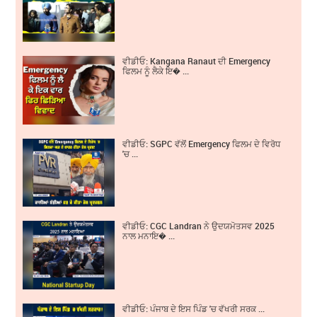
ਵੀਡੀਓ: Kangana Ranaut ਦੀ Emergency
ਫਿਲਮ ਨੂੰ ਲੈਕੇ ਇ� ...
ਵੀਡੀਓ: SGPC ਵੱਲੋਂ Emergency ਫਿਲਮ ਦੇ ਵਿਰੋਧ
'ਚ ...
ਵੀਡੀਓ: CGC Landran ਨੇ ਉਦਯਮੋਤਸਵ 2025
ਨਾਲ ਮਨਾਇ� ...
ਵੀਡੀਓ: ਪੰਜਾਬ ਦੇ ਇਸ ਪਿੰਡ 'ਚ ਵੱਖਰੀ ਸਰਕ ...