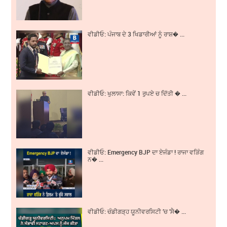
ਵੀਡੀਓ: ਪੰਜਾਬ ਦੇ 3 ਖਿਡਾਰੀਆਂ ਨੂੰ ਰਾਸ਼� ...
ਵੀਡੀਓ: ਖੁਲਾਸਾ: ਕਿਵੇਂ 1 ਰੁਪਏ ਚ ਦਿੱਤੀ � ...
ਵੀਡੀਓ: Emergency BJP ਦਾ ਏਜੰਡਾ ! ਰਾਜਾ ਵੜਿੰਗ
ਨ� ...
ਵੀਡੀਓ: ਚੰਡੀਗੜ੍ਹ ਯੂਨੀਵਰਸਿਟੀ ’ਚ ’ਸੈ� ...