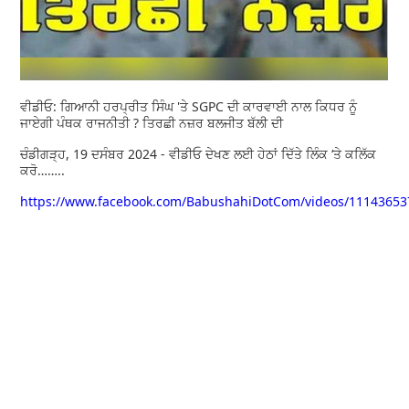
ਵੀਡੀਓ: ਗਿਆਨੀ ਹਰਪ੍ਰੀਤ ਸਿੰਘ 'ਤੇ SGPC ਦੀ ਕਾਰਵਾਈ ਨਾਲ ਕਿਧਰ ਨੂੰ
ਜਾਏਗੀ ਪੰਥਕ ਰਾਜਨੀਤੀ ? ਤਿਰਛੀ ਨਜ਼ਰ ਬਲਜੀਤ ਬੱਲੀ ਦੀ
ਚੰਡੀਗੜ੍ਹ, 19 ਦਸੰਬਰ 2024 - ਵੀਡੀਓ ਦੇਖਣ ਲਈ ਹੇਠਾਂ ਦਿੱਤੇ ਲਿੰਕ ‘ਤੇ ਕਲਿੱਕ
ਕਰੋ……..
https://www.facebook.com/BabushahiDotCom/videos/1114365