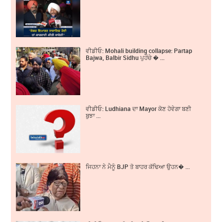
ਵੀਡੀਓ: Mohali building collapse: Partap
Bajwa, Balbir Sidhu ਪੁਹੰਚੇ � ...
ਵੀਡੀਓ: Ludhiana ਦਾ Mayor ਕੋਣ ਹੋਵੇਗਾ ਬਣੀ
ਬੁਝਾ ...
ਜਿਹਨਾ ਨੇ ਮੈਨੂੰ BJP ਤੋ ਬਾਹਰ ਕੱਢਿਆ ਉਹਨ� ...