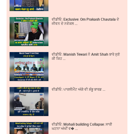
ਵੀਡੀਓ: Exclusive: Om Prakash Chautala ਦੇ
ਜੀਵਨ ਦੇ ਨਵੇਕਲ ...
ਵੀਡੀਓ: Manish Tewari ਨੇ Amit Shah ਬਾਰੇ ਸੁਣੋ
ਕੀ ਕਿਹ ...
ਵੀਡੀਓ: ਪਾਰਲੀਮੈਂਟ ਅੱਗੇ ਵੀ ਸ਼ੰਭੂ ਬਾਰਡ ...
ਵੀਡੀਓ: Mohali building Collapse: ਸਾਰੀ
ਘਟਨਾ ਅੱਖੀਂ ਵ� ...