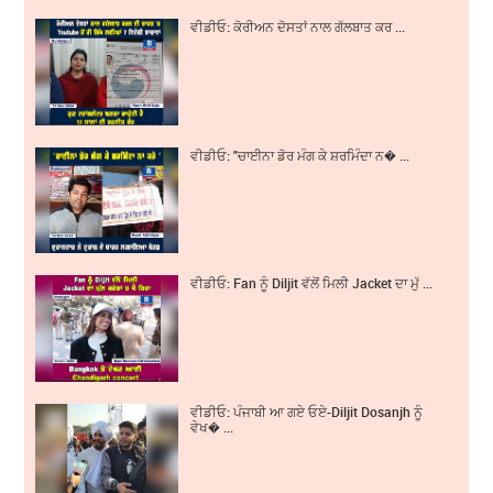
ਵੀਡੀਓ: ਕੋਰੀਅਨ ਦੋਸਤਾਂ ਨਾਲ ਗੱਲਬਾਤ ਕਰ ...
ਵੀਡੀਓ: "ਚਾਈਨਾ ਡੋਰ ਮੰਗ ਕੇ ਸ਼ਰਮਿੰਦਾ ਨ� ...
ਵੀਡੀਓ: Fan ਨੂੰ Diljit ਵੱਲੋਂ ਮਿਲੀ Jacket ਦਾ ਮੁੱ ...
ਵੀਡੀਓ: ਪੰਜਾਬੀ ਆ ਗਏ ਓਏ-Diljit Dosanjh ਨੂੰ
ਵੇਖ� ...