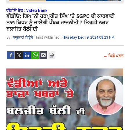
ਵੀਡੀੳ ਬੈਂਕ : Video Bank
ਵੀਡੀਓ: ਗਿਆਨੀ ਹਰਪ੍ਰੀਤ ਸਿੰਘ 'ਤੇ SGPC ਦੀ ਕਾਰਵਾਈ
ਨਾਲ ਕਿਧਰ ਨੂੰ ਜਾਏਗੀ ਪੰਥਕ ਰਾਜਨੀਤੀ ? ਤਿਰਛੀ ਨਜ਼ਰ
ਬਲਜੀਤ ਬੱਲੀ ਦੀ
By :
ਬਾਬੂਸ਼ਾਹੀ ਬਿਊਰੋ
First Published :
Thursday, Dec 19, 2024 08:23 PM
← ਪਿਛੇ ਪਰਤੋ