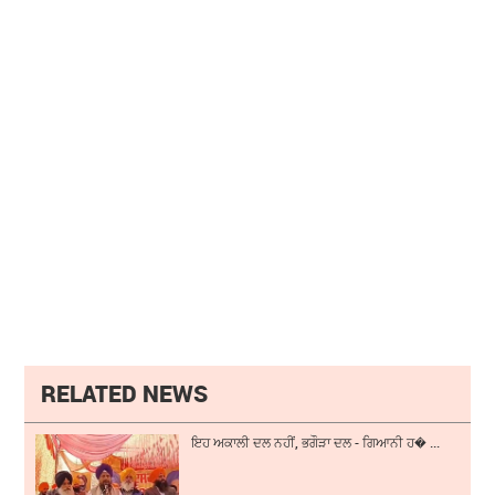
RELATED NEWS
ਇਹ ਅਕਾਲੀ ਦਲ ਨਹੀਂ, ਭਗੌੜਾ ਦਲ - ਗਿਆਨੀ ਹ� ...