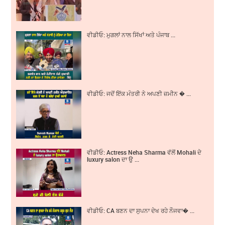
ਵੀਡੀਓ: ਮੁਗਲਾਂ ਨਾਲ ਸਿੱਖਾਂ ਅਤੇ ਪੰਜਾਬ ...
ਵੀਡੀਓ: ਜਦੋਂ ਇੱਕ ਮੰਤਰੀ ਨੇ ਅਪਣੀ ਜ਼ਮੀਨ � ...
ਵੀਡੀਓ: Actress Neha Sharma ਵੱਲੋਂ Mohali ਦੇ
luxury salon ਦਾ ਉ ...
ਵੀਡੀਓ: CA ਬਣਨ ਦਾ ਸੁਪਨਾ ਦੇਖ ਰਹੇ ਨੌਜਵਾ� ...