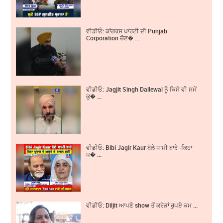
ਵੀਡੀਓ: ਕਾਂਗਰਸ ਪਾਰਟੀ ਦੀ Punjab
Corporation ਚੋਣ� ...
ਵੀਡੀਓ: Jagjit Singh Dallewal ਨੂੰ ਕਿਸੇ ਵੀ ਸਮੇਂ
ਕੁ� ...
ਵੀਡੀਓ: Bibi Jagir Kaur ਬੋਲੇ ਧਾਮੀ ਬਾਰੇ -ਕਿਹਾ
ਪ� ...
ਵੀਡੀਓ: Diljit ਆਪਣੇ show ਤੋਂ ਕਰੋੜਾਂ ਰੁਪਏ ਕਮ ...