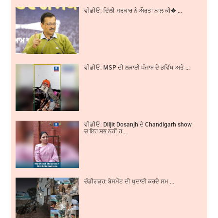
ਵੀਡੀਓ: ਦਿੱਲੀ ਸਰਕਾਰ ਨੇ ਔਰਤਾਂ ਨਾਲ ਕੀ� ...
ਵੀਡੀਓ: MSP ਦੀ ਲੜਾਈ ਪੰਜਾਬ ਦੇ ਭਵਿੱਖ ਅਤੇ ...
ਵੀਡੀਓ: Diljit Dosanjh ਦੇ Chandigarh show
ਚ ਇਹ ਸਭ ਨਹੀਂ ਹ ...
ਚੰਡੀਗੜ੍ਹ: ਬੇਸਮੈਂਟ ਦੀ ਖੁਦਾਈ ਕਰਦੇ ਸਮ ...