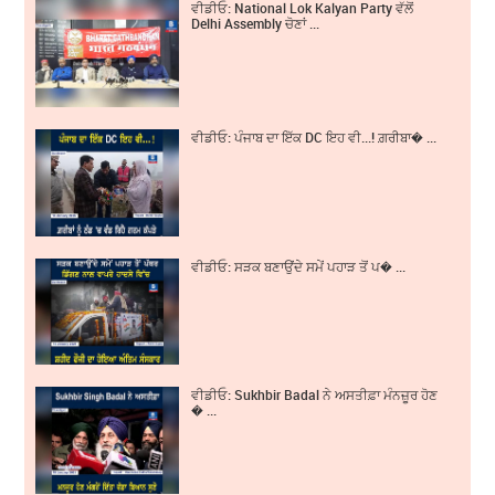
ਵੀਡੀਓ: National Lok Kalyan Party ਵੱਲੋਂ
Delhi Assembly ਚੋਣਾਂ ...
ਵੀਡੀਓ: ਪੰਜਾਬ ਦਾ ਇੱਕ DC ਇਹ ਵੀ...! ਗ਼ਰੀਬਾ� ...
ਵੀਡੀਓ: ਸੜਕ ਬਣਾਉਂਦੇ ਸਮੇਂ ਪਹਾੜ ਤੋਂ ਪ� ...
ਵੀਡੀਓ: Sukhbir Badal ਨੇ ਅਸਤੀਫ਼ਾ ਮੰਨਜ਼ੂਰ ਹੋਣ
� ...