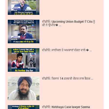
ਵੀਡੀਓ: Upcoming Union Budget ਤੋਂ CAs ਨੂੰ
ਕੀ ਨੇ ਉਮੀਦ� ...
ਵੀਡੀਓ: ਸਾਈਕਲ ਤੇ ਅਖਬਾਰਾਂ ਵੰਡਣ ਵਾਲੇ � ...
ਵੀਡੀਓ: ਕਿਸਾਨ 14 ਫਰਵਰੀ ਕੇਂਦਰ ਨਾਲ ਬੈਠਕ ...
ਵੀਡੀਓ: Nirbhaya Case lawyer Seema