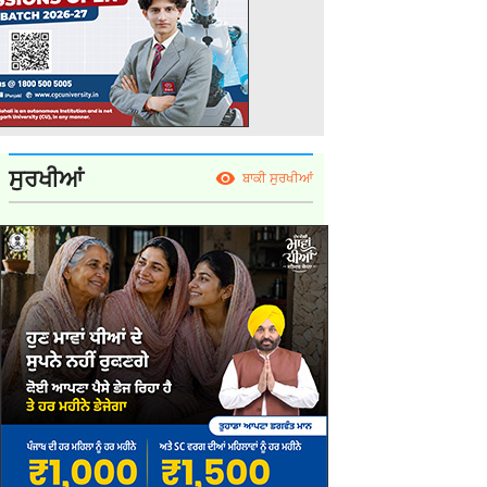
ਸੁਰਖੀਆਂ
ਬਾਕੀ ਸੁਰਖੀਆਂ