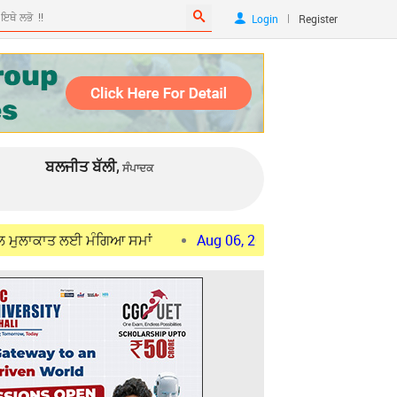
|
Login
Register
ਬਲਜੀਤ ਬੱਲੀ,
ਸੰਪਾਦਕ
ਲਈ ਮੰਗਿਆ ਸਮਾਂ
Aug 06, 2026
ਜੰਤਰ-ਮੰਤਰ ਪ੍ਰਦਰਸ਼ਨਕਾਰੀਆਂ ਦਾ ਕਿ