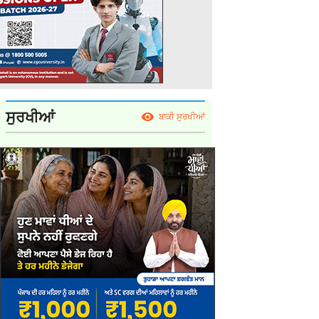
ਸੁਰਖੀਆਂ
ਬਾਕੀ ਸੁਰਖੀਆਂ