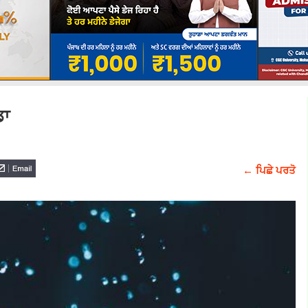
ਡਾ
← ਪਿਛੇ ਪਰਤੋ