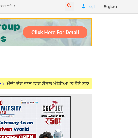
|
Login
Register
 ਰਾਤ ਫਿਰ ਸੋਸ਼ਲ ਮੀਡੀਆ ’ਤੇ ਹੋਏ ਲਾਈਵ
Aug 06, 2026
Canada ਦੇ 