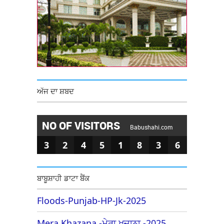
ਅੱਜ ਦਾ ਸ਼ਬਦ
NO OF VISITORS
Babushahi.com
3
2
4
5
1
8
3
6
ਬਾਬੂਸ਼ਾਹੀ ਡਾਟਾ ਬੈਂਕ
Floods-Punjab-HP-Jk-2025
Mera Khazana -ਮੇਰਾ ਖਜ਼ਾਨਾ -2025