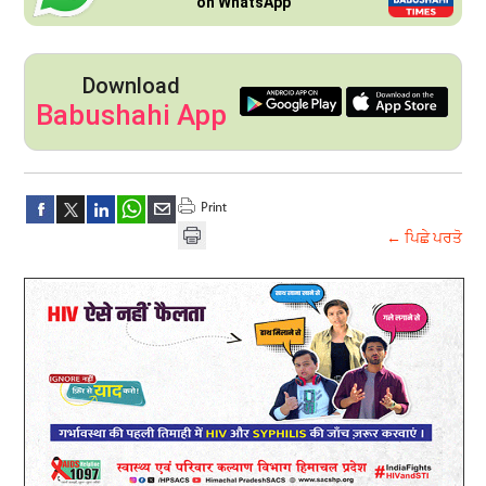
on WhatsApp
Download
Babushahi App
← ਪਿਛੇ ਪਰਤੋ