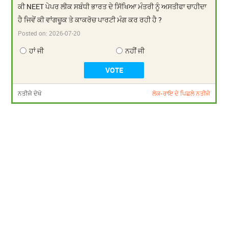
ਕੀ NEET ਪੇਪਰ ਲੀਕ ਸਬੰਧੀ ਭਾਰਤ ਦੇ ਸਿੱਖਿਆ ਮੰਤਰੀ ਨੂੰ ਅਸਤੀਫਾ ਚਾਹੀਦਾ
ਹੈ ਜਿਵੇਂ ਕੀ ਵਾਂਗਚੂਕ ਤੇ ਕਾਕਰੋਚ ਪਾਰਟੀ ਮੰਗ ਕਰ ਰਹੀ ਹੈ ?
Posted on:
2026-07-20
ਹਾਂ ਜੀ
ਨਹੀਂ ਜੀ
ਨਤੀਜੇ ਦੇਖੋ
ਲੋਕ-ਰਾਇ ਦੇ ਪਿਛਲੇ ਨਤੀਜੇ