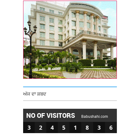
ਅੱਜ ਦਾ ਸ਼ਬਦ
NO OF VISITORS
Babushahi.com
3
2
4
5
1
8
3
6