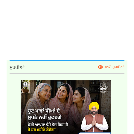
ਸੁਰਖੀਆਂ
ਬਾਕੀ ਸੁਰਖੀਆਂ