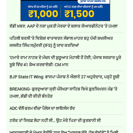
ਵੱਡੀ ਖ਼ਬਰ: AAP ਦੇ ਨਸ਼ਾ ਮੁਕਤੀ ਮੋਰਚਾ ਦੇ ਬਲਾਕ ਕੋਆਰਡੀਨੇਟਰ 'ਤੇ ਹਮਲਾ
ਪਹਿਲੀ ਬਰਸੀ 'ਤੇ ਵਿਸ਼ੇਸ਼! ਵਾਤਾਵਰਨ ਸੰਭਾਲ ਮਾਹਰ ਬਹੁ ਪੱਖੀ ਸ਼ਖਸੀਅਤ
ਜਸਜੀਤ ਸਿੰਘ ਸਮੁੰਦਰੀ (IFS) ਨੂੰ ਯਾਦ ਕਰਦਿਆਂ
'ਹਮਾਰੇ ਰਾਮ' ਨਾਟਕ ਦੇ ਮੰਚਨ ਦੀ ਸ਼ੁਰੂਆਤ ਮੋਹਾਲੀ ਤੋਂ ਹੋਈ; ਪੰਜਾਬ ਸਰਕਾਰ ਪੂਰੇ
ਸੂਬੇ ਵਿੱਚ 41 ਸ਼ੋਅ ਕਰਵਾਏਗੀ: CM ਮਾਨ
BJP State IT Wing: ਭਾਜਪਾ ਪੰਜਾਬ ਨੇ ਐਲਾਨੇ 27 ਅਹੁਦੇਦਾਰ, ਪੜ੍ਹੋ ਸੂਚੀ
BREAKING- ਗੁਰਦੁਆਰਾ ਸ੍ਰੀ ਪੰਜੋਖੜਾ ਸਾਹਿਬ ਵਿਖੇ ਗੁਰਸਿਮਰਨ ਮੰਡ ’ਤੇ
ਹਮਲਾ, ਗੱਡੀ ਦੀ ਕੀਤੀ ਭੰਨਤੋੜ
ADC ਵੱਲੋਂ ਫਰਮ ਵੀਜ਼ਾ ਪੈਲੇਸ ਦਾ ਲਾਇਸੰਸ ਰੱਦ
ਟਰੱਕ ਤਾਂ ਸਿਰਫ਼ ਲੋਹਾ ਨਹੀਂ ਸੀ… ਉਹ ਮੇਰੇ ਪਿਤਾ ਦੀ ਕੁਰਬਾਨੀ ਸੀ
ਆਕਾਸ਼ਵਾਣੀ ਦੇ ਮੇਅਰ ਰੇਡੀਓ ਟਾਕ ਸ਼ੋਅ “ਮੁਸ਼ਕਲ ਦੱਸੋ, ਹੱਲ ਦੱਸਾਂਗੇ” ਨੂੰ ਮਿਲੀ