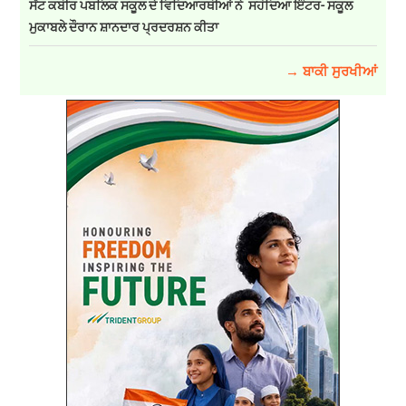
ਸੇਂਟ ਕਬੀਰ ਪਬਲਿਕ ਸਕੂਲ ਦੇ ਵਿਦਿਆਰਥੀਆਂ ਨੇ ਸਹੋਦਿਆ ਇੰਟਰ- ਸਕੂਲ
ਮੁਕਾਬਲੇ ਦੌਰਾਨ ਸ਼ਾਨਦਾਰ ਪ੍ਰਦਰਸ਼ਨ ਕੀਤਾ
→ ਬਾਕੀ ਸੁਰਖੀਆਂ