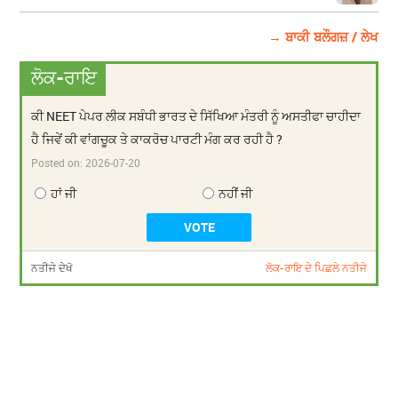
→ ਬਾਕੀ ਬਲੌਗਜ਼ / ਲੇਖ
ਲੋਕ-ਰਾਇ
ਕੀ NEET ਪੇਪਰ ਲੀਕ ਸਬੰਧੀ ਭਾਰਤ ਦੇ ਸਿੱਖਿਆ ਮੰਤਰੀ ਨੂੰ ਅਸਤੀਫਾ ਚਾਹੀਦਾ
ਹੈ ਜਿਵੇਂ ਕੀ ਵਾਂਗਚੂਕ ਤੇ ਕਾਕਰੋਚ ਪਾਰਟੀ ਮੰਗ ਕਰ ਰਹੀ ਹੈ ?
Posted on:
2026-07-20
ਹਾਂ ਜੀ
ਨਹੀਂ ਜੀ
ਨਤੀਜੇ ਦੇਖੋ
ਲੋਕ-ਰਾਇ ਦੇ ਪਿਛਲੇ ਨਤੀਜੇ