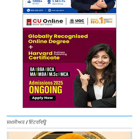
ਸ਼ਖ਼ਸੀਅਤ / ਇੰਟਰਵਿਊ