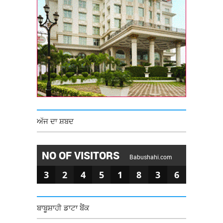
ਅੱਜ ਦਾ ਸ਼ਬਦ
NO OF VISITORS
Babushahi.com
3
2
4
5
1
8
3
6
ਬਾਬੂਸ਼ਾਹੀ ਡਾਟਾ ਬੈਂਕ