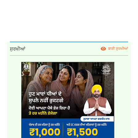
ਸੁਰਖੀਆਂ
ਬਾਕੀ ਸੁਰਖੀਆਂ