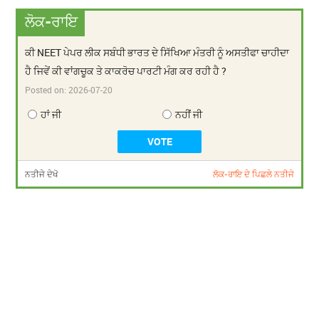
ਲੋਕ-ਰਾਇ
ਕੀ NEET ਪੇਪਰ ਲੀਕ ਸਬੰਧੀ ਭਾਰਤ ਦੇ ਸਿੱਖਿਆ ਮੰਤਰੀ ਨੂੰ ਅਸਤੀਫਾ ਚਾਹੀਦਾ
ਹੈ ਜਿਵੇਂ ਕੀ ਵਾਂਗਚੂਕ ਤੇ ਕਾਕਰੋਚ ਪਾਰਟੀ ਮੰਗ ਕਰ ਰਹੀ ਹੈ ?
Posted on:
2026-07-20
ਹਾਂ ਜੀ
ਨਹੀਂ ਜੀ
ਨਤੀਜੇ ਦੇਖੋ
ਲੋਕ-ਰਾਇ ਦੇ ਪਿਛਲੇ ਨਤੀਜੇ