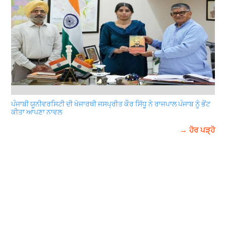
ਪੰਜਾਬੀ ਯੂਨੀਵਰਸਿਟੀ ਦੀ ਖੋਜਾਰਥੀ ਜਸਪ੍ਰੀਤ ਕੌਰ ਸਿੱਧੂ ਨੇ ਰਾਜਪਾਲ ਪੰਜਾਬ ਨੂੰ ਭੇਂਟ
ਕੀਤਾ ਆਪਣਾ ਨਾਵਲ
→ ਹੋਰ ਪੜ੍ਹੋ