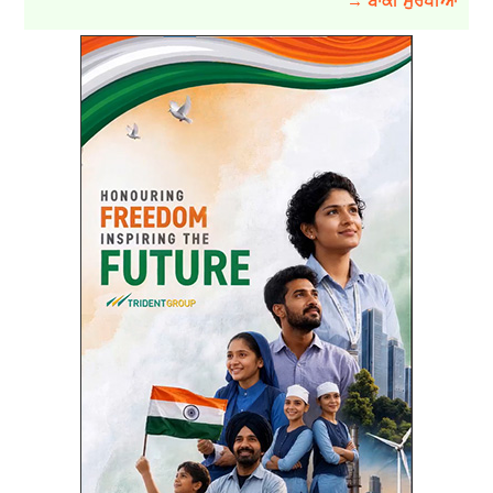
→ ਬਾਕੀ ਸੁਰਖੀਆਂ