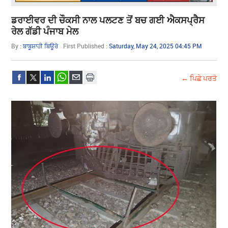
ਡਰਾਈਵਰ ਦੀ ਚੌਕਸੀ ਨਾਲ ਪਲਟਣ ਤੋਂ ਬਚ ਗਈ ਐਕਸਪ੍ਰੈਸ
ਰੇਲ ਗੱਡੀ ਪੰਜਾਬ ਮੇਲ
By :
ਬਾਬੂਸ਼ਾਹੀ ਬਿਊਰੋ
First Published :
Saturday, May 24, 2025 04:45 PM
← ਪਿਛੇ ਪਰਤੋ