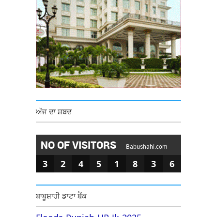
ਅੱਜ ਦਾ ਸ਼ਬਦ
NO OF VISITORS
Babushahi.com
3
2
4
5
1
8
3
6
ਬਾਬੂਸ਼ਾਹੀ ਡਾਟਾ ਬੈਂਕ