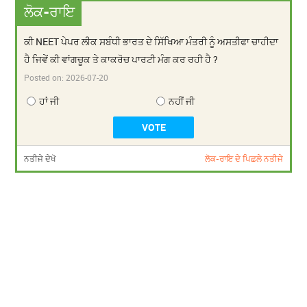
ਲੋਕ-ਰਾਇ
ਕੀ NEET ਪੇਪਰ ਲੀਕ ਸਬੰਧੀ ਭਾਰਤ ਦੇ ਸਿੱਖਿਆ ਮੰਤਰੀ ਨੂੰ ਅਸਤੀਫਾ ਚਾਹੀਦਾ
ਹੈ ਜਿਵੇਂ ਕੀ ਵਾਂਗਚੂਕ ਤੇ ਕਾਕਰੋਚ ਪਾਰਟੀ ਮੰਗ ਕਰ ਰਹੀ ਹੈ ?
Posted on:
2026-07-20
ਹਾਂ ਜੀ
ਨਹੀਂ ਜੀ
ਨਤੀਜੇ ਦੇਖੋ
ਲੋਕ-ਰਾਇ ਦੇ ਪਿਛਲੇ ਨਤੀਜੇ