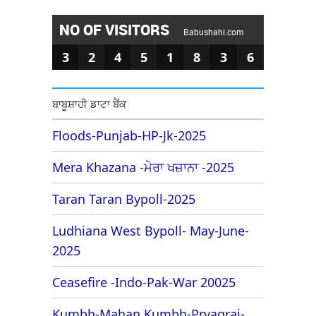
NO OF VISITORS
Babushahi.com
3
2
4
5
1
8
3
6
ਬਾਬੂਸ਼ਾਹੀ ਡਾਟਾ ਬੈਂਕ
Floods-Punjab-HP-Jk-2025
Mera Khazana -ਮੇਰਾ ਖਜ਼ਾਨਾ -2025
Taran Taran Bypoll-2025
Ludhiana West Bypoll- May-June-
2025
Ceasefire -Indo-Pak-War 20025
Kumbh-Mahan Kumbh-Pryagraj-