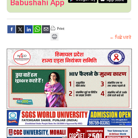
Babushahi App
← ਪਿਛੇ ਪਰਤੋ