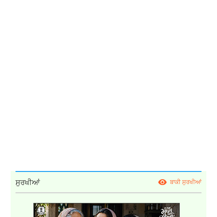
ਸੁਰਖੀਆਂ
ਬਾਕੀ ਸੁਰਖੀਆਂ