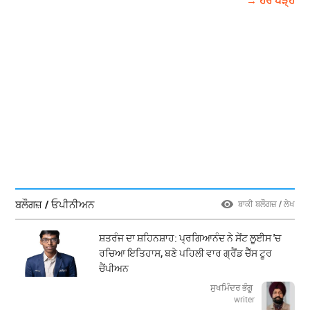
→ ਹੋਰ ਪੜ੍ਹੋ
ਬਲੌਗਜ਼ / ਓਪੀਨੀਅਨ
ਬਾਕੀ ਬਲੌਗਜ਼ / ਲੇਖ
ਸ਼ਤਰੰਜ ਦਾ ਸ਼ਹਿਨਸ਼ਾਹ: ਪ੍ਰਗਿਆਨੰਦ ਨੇ ਸੇਂਟ ਲੂਈਸ 'ਚ
ਰਚਿਆ ਇਤਿਹਾਸ, ਬਣੇ ਪਹਿਲੀ ਵਾਰ ਗ੍ਰੈਂਡ ਚੈੱਸ ਟੂਰ
ਚੈਂਪੀਅਨ
ਸੁਖਮਿੰਦਰ ਭੰਗੂ
writer