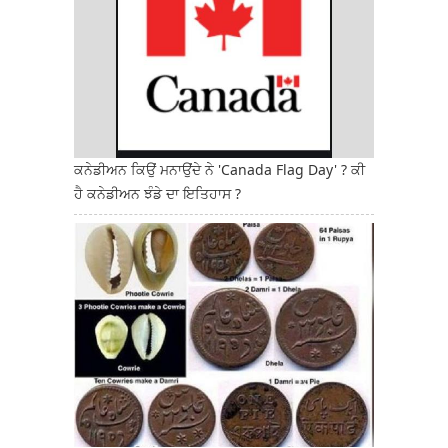
ਕਨੇਡੀਅਨ ਕਿਉਂ ਮਨਾਉਂਦੇ ਨੇ 'Canada Flag Day' ? ਕੀ
ਹੈ ਕਨੇਡੀਅਨ ਝੰਡੇ ਦਾ ਇਤਿਹਾਸ ?