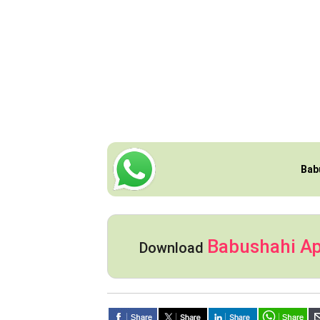
Bab
Babushahi A
Download