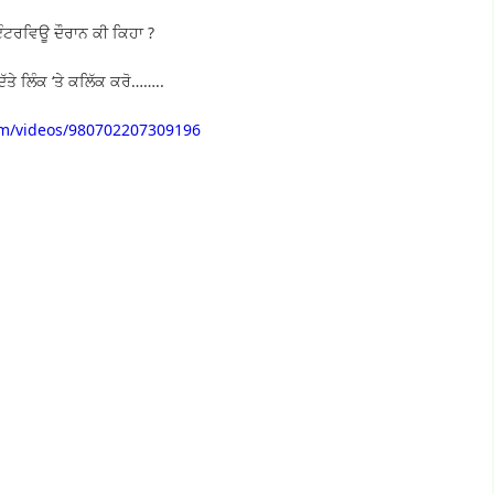
 ਇੰਟਰਵਿਊ ਦੌਰਾਨ ਕੀ ਕਿਹਾ ?
ਤੇ ਲਿੰਕ ‘ਤੇ ਕਲਿੱਕ ਕਰੋ……..
m/videos/980702207309196