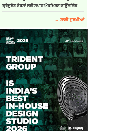
ਗ੍ਰੈਜੂਏਟ ਕੋਰਸਾਂ ਲਈ ਸਪਾਟ ਐਡਮਿਸ਼ਨ ਕਾਊਂਸਲਿੰਗ
→ ਬਾਕੀ ਸੁਰਖੀਆਂ