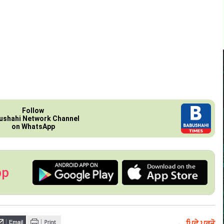
Follow
ushahi Network Channel
on WhatsApp
pp
← ਪਿਛੇ ਪਰਤੋ