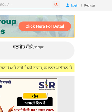
|
Login
Register
ਬਲਜੀਤ ਬੱਲੀ,
ਸੰਪਾਦਕ
 ਨਹੀਂ ਮਿਲੀ ਰਾਹਤ, ਜ਼ਮਾਨਤ ਪਟੀਸ਼ਨ 'ਤੇ ਫ਼ੈਸਲਾ ਰਿਜ਼ਰਵ
Aug 05, 2026