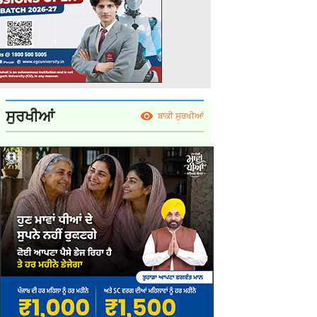
ਸੁਰਖੀਆਂ
ਬਾਕੀ ਸੁਰਖੀਆਂ