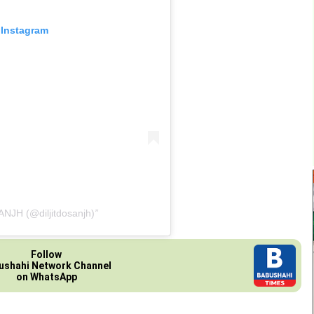
 Instagram
NJH (@diljitdosanjh)
Follow
ushahi Network Channel
on WhatsApp