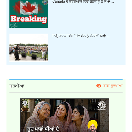
Canada ਦੇ ਗੁਰਦੁਆਰੇ ਵਿੱਚ ਗੋਲਕ ਨੂੰ ਲੈ ਕੇ � ...
ਨਿਊਯਾਰਕ ਵਿੱਚ "ਚੱਲ ਮੇਲੇ ਨੂੰ ਚੱਲੀਏ" ਯ� ...
ਸੁਰਖੀਆਂ
ਬਾਕੀ ਸੁਰਖੀਆਂ