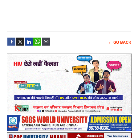
← GO BACK