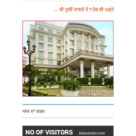
→ ਕੀ ਤੁਸੀਂ ਜਾਣਦੇ ਹੋ ? ਹੋਰ ਵੀ ਪੜ੍ਹੋ
ਅੱਜ ਦਾ ਸ਼ਬਦ
NO OF VISITORS
Babushahi.com