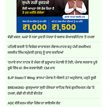
ਵੱਡੀ ਖ਼ਬਰ: AAP ਦੇ ਨਸ਼ਾ ਮੁਕਤੀ ਮੋਰਚਾ ਦੇ ਬਲਾਕ ਕੋਆਰਡੀਨੇਟਰ 'ਤੇ ਹਮਲਾ
ਪਹਿਲੀ ਬਰਸੀ 'ਤੇ ਵਿਸ਼ੇਸ਼! ਵਾਤਾਵਰਨ ਸੰਭਾਲ ਮਾਹਰ ਬਹੁ ਪੱਖੀ ਸ਼ਖਸੀਅਤ
ਜਸਜੀਤ ਸਿੰਘ ਸਮੁੰਦਰੀ (IFS) ਨੂੰ ਯਾਦ ਕਰਦਿਆਂ
'ਹਮਾਰੇ ਰਾਮ' ਨਾਟਕ ਦੇ ਮੰਚਨ ਦੀ ਸ਼ੁਰੂਆਤ ਮੋਹਾਲੀ ਤੋਂ ਹੋਈ; ਪੰਜਾਬ ਸਰਕਾਰ ਪੂਰੇ
ਸੂਬੇ ਵਿੱਚ 41 ਸ਼ੋਅ ਕਰਵਾਏਗੀ: CM ਮਾਨ
BJP State IT Wing: ਭਾਜਪਾ ਪੰਜਾਬ ਨੇ ਐਲਾਨੇ 27 ਅਹੁਦੇਦਾਰ, ਪੜ੍ਹੋ ਸੂਚੀ
BREAKING- ਗੁਰਦੁਆਰਾ ਸ੍ਰੀ ਪੰਜੋਖੜਾ ਸਾਹਿਬ ਵਿਖੇ ਗੁਰਸਿਮਰਨ ਮੰਡ ’ਤੇ
ਹਮਲਾ, ਗੱਡੀ ਦੀ ਕੀਤੀ ਭੰਨਤੋੜ
ADC ਵੱਲੋਂ ਫਰਮ ਵੀਜ਼ਾ ਪੈਲੇਸ ਦਾ ਲਾਇਸੰਸ ਰੱਦ