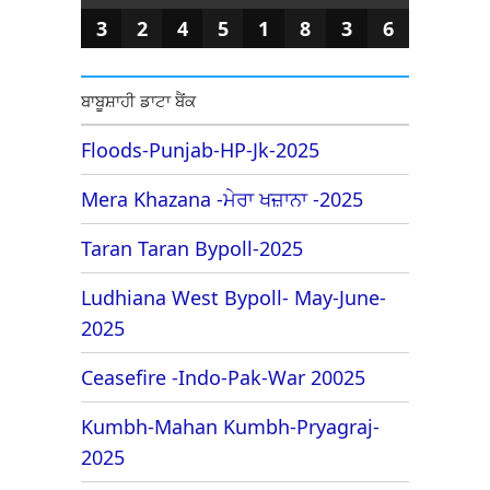
3
2
4
5
1
8
3
6
ਬਾਬੂਸ਼ਾਹੀ ਡਾਟਾ ਬੈਂਕ
Floods-Punjab-HP-Jk-2025
Mera Khazana -ਮੇਰਾ ਖਜ਼ਾਨਾ -2025
Taran Taran Bypoll-2025
Ludhiana West Bypoll- May-June-
2025
Ceasefire -Indo-Pak-War 20025
Kumbh-Mahan Kumbh-Pryagraj-
2025