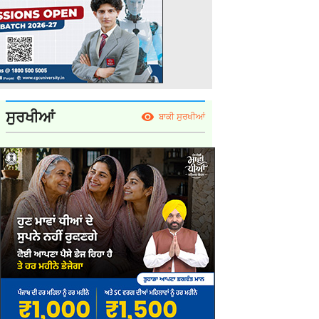
ਸੁਰਖੀਆਂ
ਬਾਕੀ ਸੁਰਖੀਆਂ