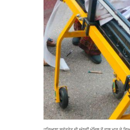
ਹਰਿਆਣਾ ਸਕੱਤਰੇਤ ਦੀ ਅੱਠਵੀਂ ਮੰਜ਼ਿਲ ਤੋਂ ਛਾਲ ਮਾਰ ਕੇ ਵਿ