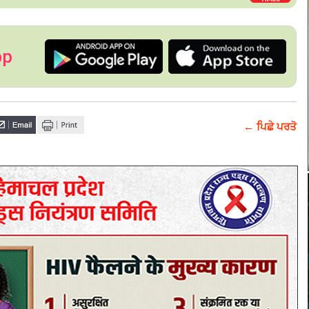
pp
← ਪਿਛੇ ਪਰਤੋ