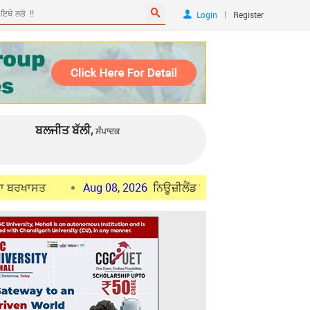
|
Login
Register
ਬਲਜੀਤ ਬੱਲੀ,
ਸੰਪਾਦਕ
Aug 08, 2026
ਨਿਊਜ਼ੀਲੈਂਡ ਵਿੱਚ ਮਾਪਿਆਂ ਦੇ ਰੈਜ਼ੀਡੈਂਟ ਵੀਜ਼ਾ ਲਈ ਨਵ