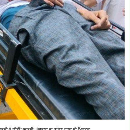
ਅਕਤੀ ਨੇ ਕੀਤੀ ਖੁਦਕੁਸ਼ੀ: ਪੰਚਕੂਲਾ ਦਾ ਰਹਿਣ ਵਾਲਾ ਸੀ ਮ੍ਰਿਤਕ