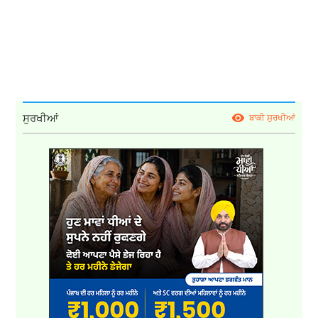
ਸੁਰਖੀਆਂ
ਬਾਕੀ ਸੁਰਖੀਆਂ