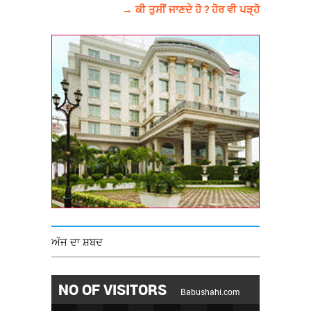
→ ਕੀ ਤੁਸੀਂ ਜਾਣਦੇ ਹੋ ? ਹੋਰ ਵੀ ਪੜ੍ਹੋ
ਅੱਜ ਦਾ ਸ਼ਬਦ
NO OF VISITORS
Babushahi.com