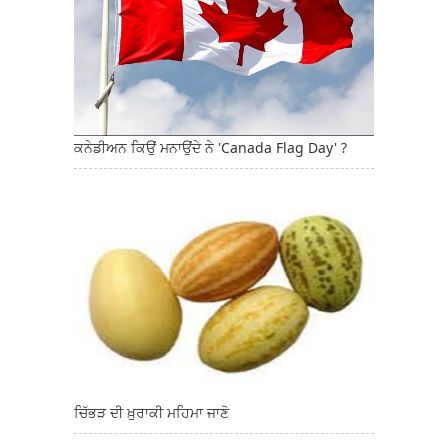
ਕਨੇਡੀਅਨ ਕਿਉਂ ਮਨਾਉਂਦੇ ਨੇ 'Canada Flag Day' ?
ਚਿੱਭੜ ਦੀ ਖ਼ੁਰਾਕੀ ਮਹਿਮਾ ਜਾਣੋ