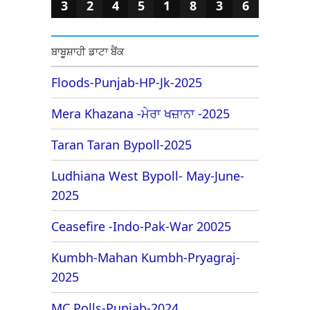
3
2
4
5
1
8
3
6
ਬਾਬੂਸ਼ਾਹੀ ਡਾਟਾ ਬੈਂਕ
Floods-Punjab-HP-Jk-2025
Mera Khazana -ਮੇਰਾ ਖਜ਼ਾਨਾ -2025
Taran Taran Bypoll-2025
Ludhiana West Bypoll- May-June-
2025
Ceasefire -Indo-Pak-War 20025
Kumbh-Mahan Kumbh-Pryagraj-
2025
MC Polls-Punjab-2024