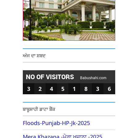
ਅੱਜ ਦਾ ਸ਼ਬਦ
NO OF VISITORS
Babushahi.com
3
2
4
5
1
8
3
6
ਬਾਬੂਸ਼ਾਹੀ ਡਾਟਾ ਬੈਂਕ
Floods-Punjab-HP-Jk-2025
Mera Khazana -ਮੇਰਾ ਖਜ਼ਾਨਾ -2025