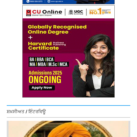
ਸ਼ਖ਼ਸੀਅਤ / ਇੰਟਰਵਿਊ