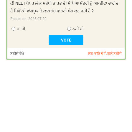
ਕੀ NEET ਪੇਪਰ ਲੀਕ ਸਬੰਧੀ ਭਾਰਤ ਦੇ ਸਿੱਖਿਆ ਮੰਤਰੀ ਨੂੰ ਅਸਤੀਫਾ ਚਾਹੀਦਾ
ਹੈ ਜਿਵੇਂ ਕੀ ਵਾਂਗਚੂਕ ਤੇ ਕਾਕਰੋਚ ਪਾਰਟੀ ਮੰਗ ਕਰ ਰਹੀ ਹੈ ?
Posted on:
2026-07-20
ਹਾਂ ਜੀ
ਨਹੀਂ ਜੀ
ਨਤੀਜੇ ਦੇਖੋ
ਲੋਕ-ਰਾਇ ਦੇ ਪਿਛਲੇ ਨਤੀਜੇ