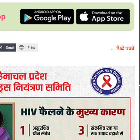
pp
← ਪਿਛੇ ਪਰਤੋ