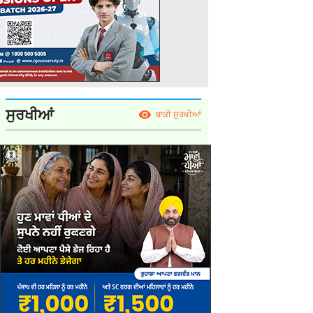
ਸੁਰਖੀਆਂ
ਬਾਕੀ ਸੁਰਖੀਆਂ