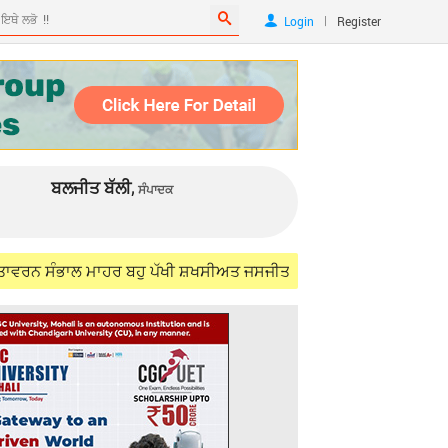
|
Login
Register
ਬਲਜੀਤ ਬੱਲੀ,
ਸੰਪਾਦਕ
ਲ ਮਾਹਰ ਬਹੁ ਪੱਖੀ ਸ਼ਖਸੀਅਤ ਜਸਜੀਤ ਸਿੰਘ ਸਮੁੰਦਰੀ (IFS) ਨੂੰ ਯਾਦ ਕਰਦਿਆਂ