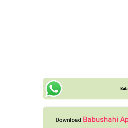
Bab
Babushahi A
Download