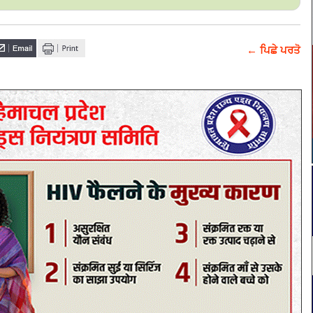
← ਪਿਛੇ ਪਰਤੋ