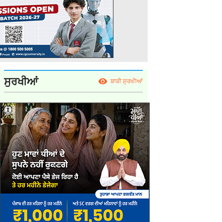
ਸੁਰਖੀਆਂ
ਬਾਕੀ ਸੁਰਖੀਆਂ