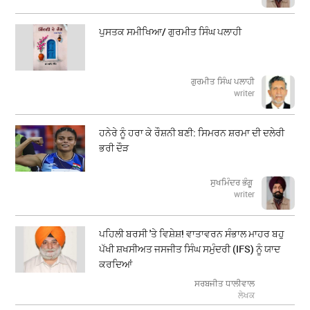
ਪੁਸਤਕ ਸਮੀਖਿਆ/ ਗੁਰਮੀਤ ਸਿੰਘ ਪਲਾਹੀ
ਗੁਰਮੀਤ ਸਿੰਘ ਪਲਾਹੀ
writer
ਹਨੇਰੇ ਨੂੰ ਹਰਾ ਕੇ ਰੌਸ਼ਨੀ ਬਣੀ: ਸਿਮਰਨ ਸ਼ਰਮਾ ਦੀ ਦਲੇਰੀ
ਭਰੀ ਦੌੜ
ਸੁਖਮਿੰਦਰ ਭੰਗੂ
writer
ਪਹਿਲੀ ਬਰਸੀ 'ਤੇ ਵਿਸ਼ੇਸ਼! ਵਾਤਾਵਰਨ ਸੰਭਾਲ ਮਾਹਰ ਬਹੁ
ਪੱਖੀ ਸ਼ਖਸੀਅਤ ਜਸਜੀਤ ਸਿੰਘ ਸਮੁੰਦਰੀ (IFS) ਨੂੰ ਯਾਦ
ਕਰਦਿਆਂ
ਸਰਬਜੀਤ ਧਾਲੀਵਾਲ
ਲੇਖਕ