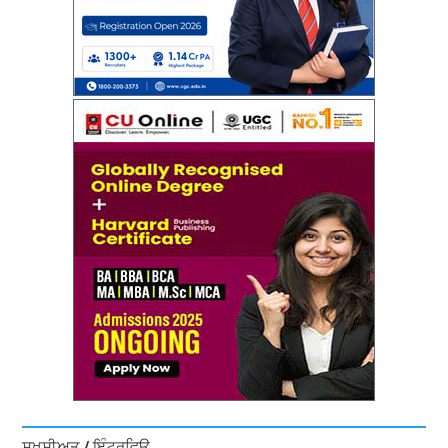
ਸ਼ਖ਼ਸੀਅਤ / ਇੰਟਰਵਿਊ