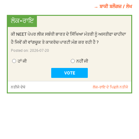
→ ਬਾਕੀ ਬਲੌਗਜ਼ / ਲੇਖ
ਲੋਕ-ਰਾਇ
ਕੀ NEET ਪੇਪਰ ਲੀਕ ਸਬੰਧੀ ਭਾਰਤ ਦੇ ਸਿੱਖਿਆ ਮੰਤਰੀ ਨੂੰ ਅਸਤੀਫਾ ਚਾਹੀਦਾ
ਹੈ ਜਿਵੇਂ ਕੀ ਵਾਂਗਚੂਕ ਤੇ ਕਾਕਰੋਚ ਪਾਰਟੀ ਮੰਗ ਕਰ ਰਹੀ ਹੈ ?
Posted on:
2026-07-20
ਹਾਂ ਜੀ
ਨਹੀਂ ਜੀ
ਨਤੀਜੇ ਦੇਖੋ
ਲੋਕ-ਰਾਇ ਦੇ ਪਿਛਲੇ ਨਤੀਜੇ