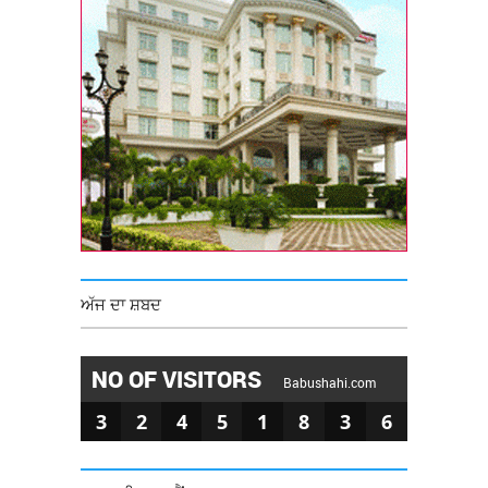
ਅੱਜ ਦਾ ਸ਼ਬਦ
NO OF VISITORS
Babushahi.com
3
2
4
5
1
8
3
6