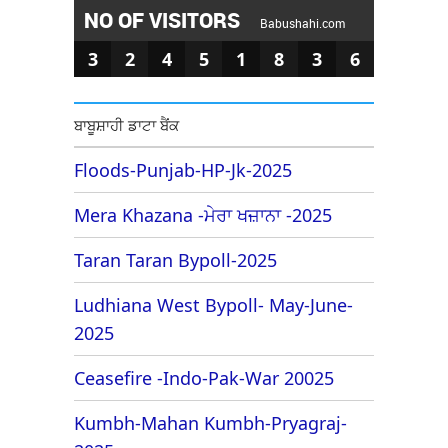
NO OF VISITORS
Babushahi.com
3
2
4
5
1
8
3
6
ਬਾਬੂਸ਼ਾਹੀ ਡਾਟਾ ਬੈਂਕ
Floods-Punjab-HP-Jk-2025
Mera Khazana -ਮੇਰਾ ਖਜ਼ਾਨਾ -2025
Taran Taran Bypoll-2025
Ludhiana West Bypoll- May-June-
2025
Ceasefire -Indo-Pak-War 20025
Kumbh-Mahan Kumbh-Pryagraj-