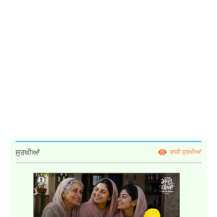
ਸੁਰਖੀਆਂ
ਬਾਕੀ ਸੁਰਖੀਆਂ