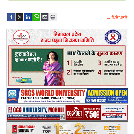
← ਪਿਛੇ ਪਰਤੋ