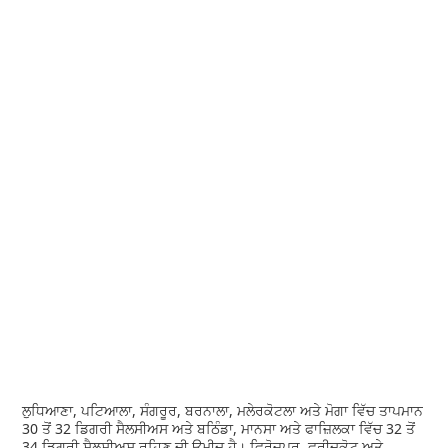
ਲੁਧਿਆਣਾ, ਪਟਿਆਲਾ, ਸੰਗਰੂਰ, ਬਰਨਾਲਾ, ਮਲੇਰਕੋਟਲਾ ਅਤੇ ਮੋਗਾ ਵਿੱਚ ਤਾਪਮਾਨ
30 ਤੋਂ 32 ਡਿਗਰੀ ਸੈਲਸੀਅਸ ਅਤੇ ਬਠਿੰਡਾ, ਮਾਨਸਾ ਅਤੇ ਫਾਜ਼ਿਲਕਾ ਵਿੱਚ 32 ਤੋਂ
34 ਡਿਗਰੀ ਸੈਲਸੀਅਸ ਰਹਿਣ ਦੀ ਉਮੀਦ ਹੈ। ਫਿਰੋਜ਼ਪੁਰ, ਫਰੀਦਕੋਟ ਅਤੇ