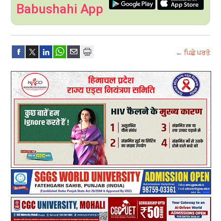
Babushahi App
← ਪਿਛੇ ਪਰਤੋ