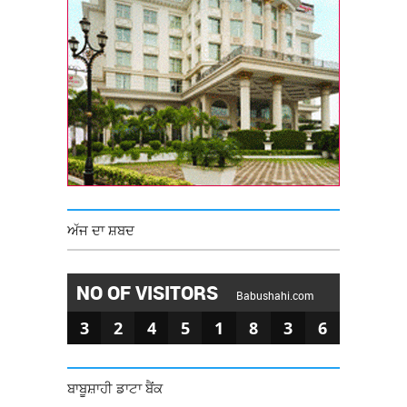
ਅੱਜ ਦਾ ਸ਼ਬਦ
NO OF VISITORS
Babushahi.com
3
2
4
5
1
8
3
6
ਬਾਬੂਸ਼ਾਹੀ ਡਾਟਾ ਬੈਂਕ