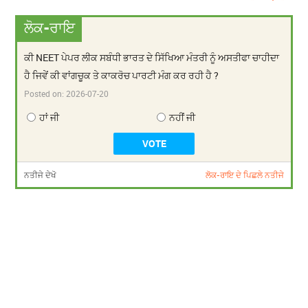
ਲੋਕ-ਰਾਇ
ਕੀ NEET ਪੇਪਰ ਲੀਕ ਸਬੰਧੀ ਭਾਰਤ ਦੇ ਸਿੱਖਿਆ ਮੰਤਰੀ ਨੂੰ ਅਸਤੀਫਾ ਚਾਹੀਦਾ
ਹੈ ਜਿਵੇਂ ਕੀ ਵਾਂਗਚੂਕ ਤੇ ਕਾਕਰੋਚ ਪਾਰਟੀ ਮੰਗ ਕਰ ਰਹੀ ਹੈ ?
Posted on:
2026-07-20
ਹਾਂ ਜੀ
ਨਹੀਂ ਜੀ
ਨਤੀਜੇ ਦੇਖੋ
ਲੋਕ-ਰਾਇ ਦੇ ਪਿਛਲੇ ਨਤੀਜੇ