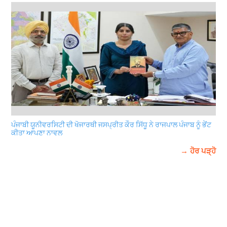
ਪੰਜਾਬੀ ਯੂਨੀਵਰਸਿਟੀ ਦੀ ਖੋਜਾਰਥੀ ਜਸਪ੍ਰੀਤ ਕੌਰ ਸਿੱਧੂ ਨੇ ਰਾਜਪਾਲ ਪੰਜਾਬ ਨੂੰ ਭੇਂਟ
ਕੀਤਾ ਆਪਣਾ ਨਾਵਲ
→ ਹੋਰ ਪੜ੍ਹੋ