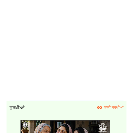
ਸੁਰਖੀਆਂ
ਬਾਕੀ ਸੁਰਖੀਆਂ