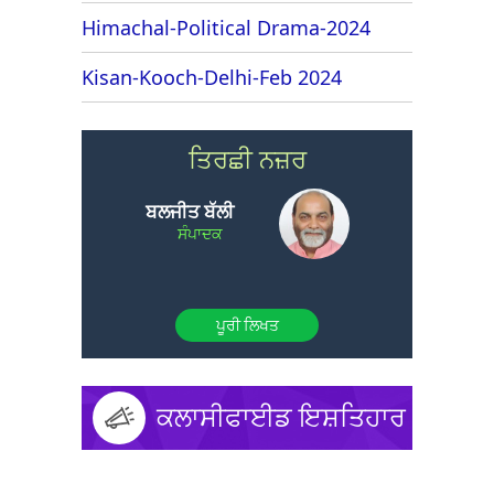
Himachal-Political Drama-2024
Kisan-Kooch-Delhi-Feb 2024
ਤਿਰਛੀ ਨਜ਼ਰ
ਬਲਜੀਤ ਬੱਲੀ
ਸੰਪਾਦਕ
ਪੂਰੀ ਲਿਖਤ
ਕਲਾਸੀਫਾਈਡ ਇਸ਼ਤਿਹਾਰ