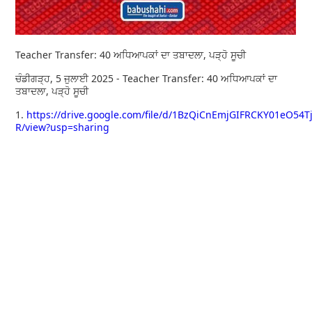
Teacher Transfer: 40 ਅਧਿਆਪਕਾਂ ਦਾ ਤਬਾਦਲਾ, ਪੜ੍ਹੋ ਸੂਚੀ
ਚੰਡੀਗੜ੍ਹ, 5 ਜੁਲਾਈ 2025 - Teacher Transfer: 40 ਅਧਿਆਪਕਾਂ ਦਾ
ਤਬਾਦਲਾ, ਪੜ੍ਹੋ ਸੂਚੀ
1.
https://drive.google.com/file/d/1BzQiCnEmjGIFRCKY01eO54Tj
R/view?usp=sharing