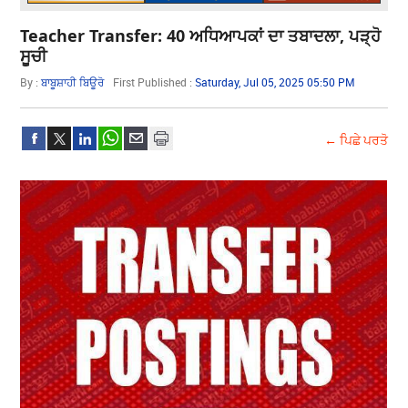
Teacher Transfer: 40 ਅਧਿਆਪਕਾਂ ਦਾ ਤਬਾਦਲਾ, ਪੜ੍ਹੋ
ਸੂਚੀ
By :
ਬਾਬੂਸ਼ਾਹੀ ਬਿਊਰੋ
First Published :
Saturday, Jul 05, 2025 05:50 PM
← ਪਿਛੇ ਪਰਤੋ