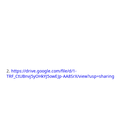
2.
https://drive.google.com/file/d/1-
TRF_CtUBnvj5yOHkYJ5owEJp-AA8SrX/view?usp=sharing