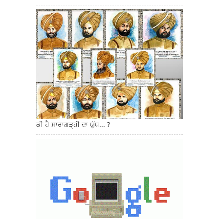
ਕੀ ਹੈ ਸਾਰਾਗੜ੍ਹੀ ਦਾ ਯੁੱਧ... ?