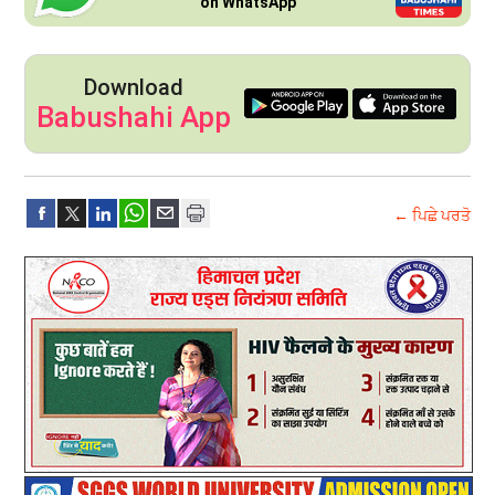
on WhatsApp
Download
Babushahi App
← ਪਿਛੇ ਪਰਤੋ