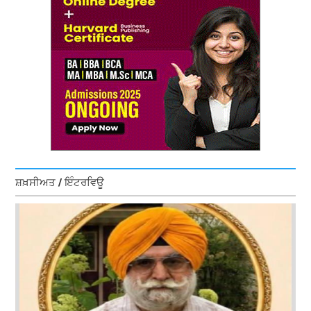
ਸ਼ਖ਼ਸੀਅਤ / ਇੰਟਰਵਿਊ