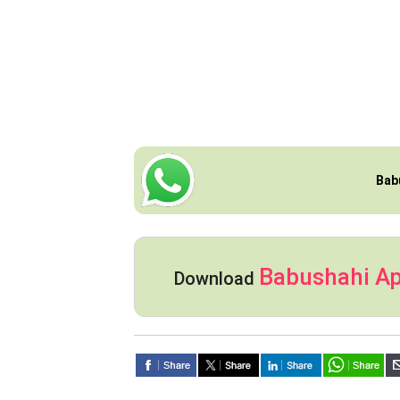
Bab
Babushahi A
Download