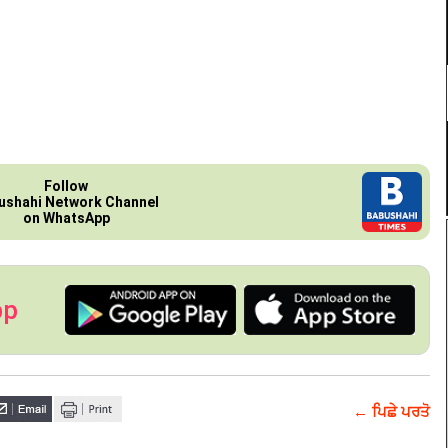
Follow
ushahi Network Channel
on WhatsApp
pp
← ਪਿਛੇ ਪਰਤੋ