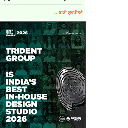
→ ਬਾਕੀ ਸੁਰਖੀਆਂ