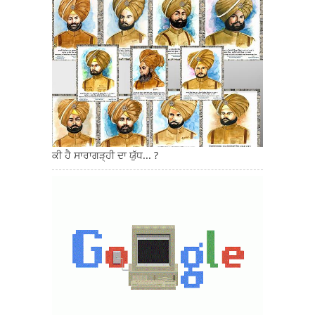
ਕੀ ਹੈ ਸਾਰਾਗੜ੍ਹੀ ਦਾ ਯੁੱਧ... ?