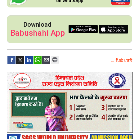
on WhatsApp
Download
Babushahi App
← ਪਿਛੇ ਪਰਤੋ