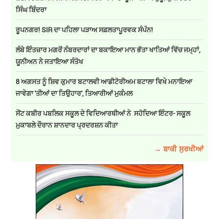
ਸਿੰਘ ਬਿੰਦਰਾ
ਰੂਪਨਗਰ! SIR ਦਾ ਪਹਿਲਾ ਪੜਾਅ ਸਫ਼ਲਤਾਪੂਰਵਕ ਸੰਪੰਨ!
ਲੰਬੇ ਇੰਤਜ਼ਾਰ ਮਗਰੋਂ ਨੰਬਰਦਾਰਾਂ ਦਾ ਬਕਾਇਆ ਮਾਨ ਭੱਤਾ ਖਾਤਿਆਂ ਵਿੱਚ ਜਮ੍ਹਾਂ,
ਯੂਨੀਅਨ ਨੇ ਜਤਾਇਆ ਸੰਤੋਖ
8 ਅਗਸਤ ਨੂੰ ਸ਼ਿਵ ਕੁਮਾਰ ਬਟਾਲਵੀ ਆਡੀਟੋਰੀਅਮ ਬਟਾਲਾ ਵਿਖੇ ਮਨਾਇਆ
ਜਾਵੇਗਾ 'ਤੀਆਂ ਦਾ ਤਿਉਹਾਰ', ਤਿਆਰੀਆਂ ਮੁਕੰਮਲ
ਸੇਂਟ ਕਬੀਰ ਪਬਲਿਕ ਸਕੂਲ ਦੇ ਵਿਦਿਆਰਥੀਆਂ ਨੇ ਸਹੋਦਿਆ ਇੰਟਰ- ਸਕੂਲ
ਮੁਕਾਬਲੇ ਦੌਰਾਨ ਸ਼ਾਨਦਾਰ ਪ੍ਰਦਰਸ਼ਨ ਕੀਤਾ
→ ਬਾਕੀ ਸੁਰਖੀਆਂ