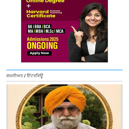
ਸ਼ਖ਼ਸੀਅਤ / ਇੰਟਰਵਿਊ