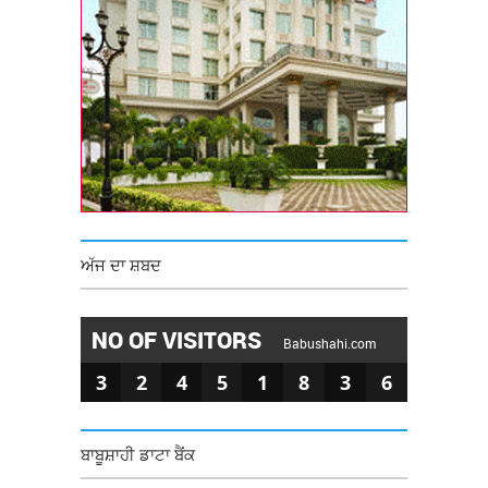
ਅੱਜ ਦਾ ਸ਼ਬਦ
NO OF VISITORS
Babushahi.com
3
2
4
5
1
8
3
6
ਬਾਬੂਸ਼ਾਹੀ ਡਾਟਾ ਬੈਂਕ