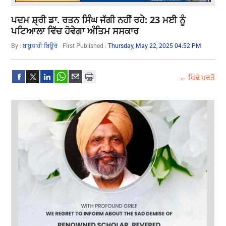
ਪਦਮ ਸ਼੍ਰੀ ਡਾ. ਰਤਨ ਸਿੰਘ ਜੱਗੀ ਨਹੀਂ ਰਹੇ: 23 ਮਈ ਨੂੰ
ਪਟਿਆਲਾ ਵਿੱਚ ਹੋਵੇਗਾ ਅੰਤਿਮ ਸਸਕਾਰ
By :
ਬਾਬੂਸ਼ਾਹੀ ਬਿਊਰੋ
First Published :
Thursday, May 22, 2025 04:52 PM
← ਪਿਛੇ ਪਰਤੋ