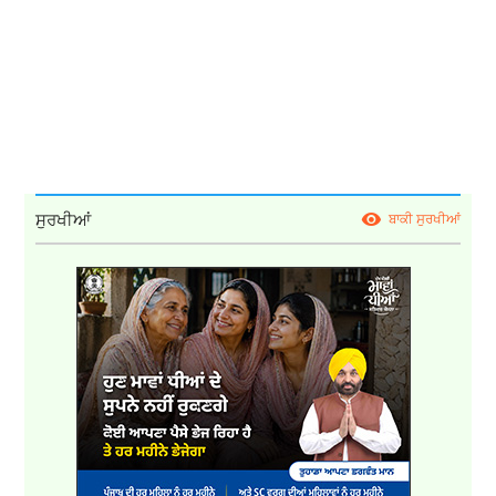
ਸੁਰਖੀਆਂ
ਬਾਕੀ ਸੁਰਖੀਆਂ