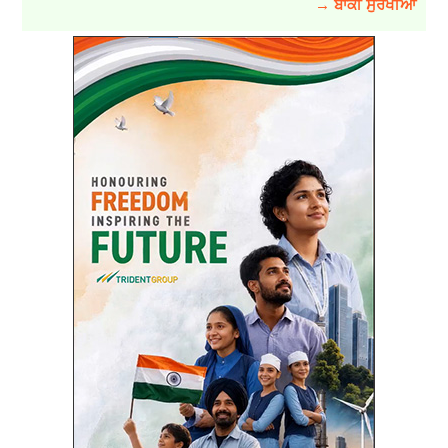
→ ਬਾਕੀ ਸੁਰਖੀਆਂ