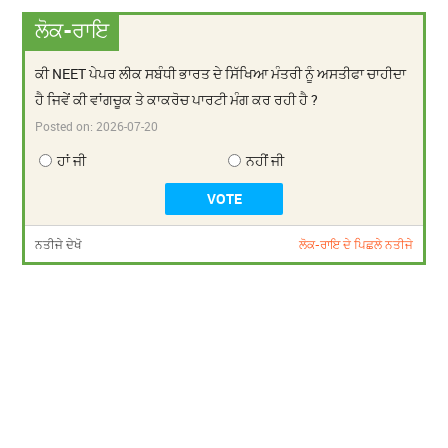
ਲੋਕ-ਰਾਇ
ਕੀ NEET ਪੇਪਰ ਲੀਕ ਸਬੰਧੀ ਭਾਰਤ ਦੇ ਸਿੱਖਿਆ ਮੰਤਰੀ ਨੂੰ ਅਸਤੀਫਾ ਚਾਹੀਦਾ
ਹੈ ਜਿਵੇਂ ਕੀ ਵਾਂਗਚੂਕ ਤੇ ਕਾਕਰੋਚ ਪਾਰਟੀ ਮੰਗ ਕਰ ਰਹੀ ਹੈ ?
Posted on:
2026-07-20
ਹਾਂ ਜੀ
ਨਹੀਂ ਜੀ
ਨਤੀਜੇ ਦੇਖੋ
ਲੋਕ-ਰਾਇ ਦੇ ਪਿਛਲੇ ਨਤੀਜੇ