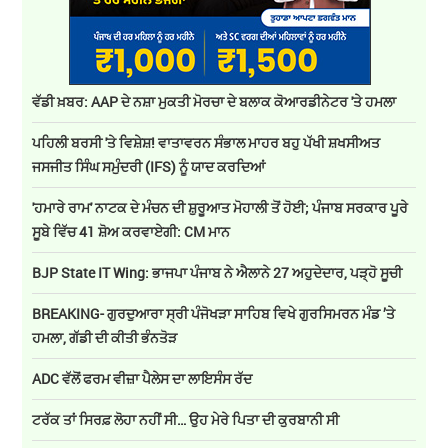
ਵੱਡੀ ਖ਼ਬਰ: AAP ਦੇ ਨਸ਼ਾ ਮੁਕਤੀ ਮੋਰਚਾ ਦੇ ਬਲਾਕ ਕੋਆਰਡੀਨੇਟਰ 'ਤੇ ਹਮਲਾ
ਪਹਿਲੀ ਬਰਸੀ 'ਤੇ ਵਿਸ਼ੇਸ਼! ਵਾਤਾਵਰਨ ਸੰਭਾਲ ਮਾਹਰ ਬਹੁ ਪੱਖੀ ਸ਼ਖਸੀਅਤ
ਜਸਜੀਤ ਸਿੰਘ ਸਮੁੰਦਰੀ (IFS) ਨੂੰ ਯਾਦ ਕਰਦਿਆਂ
'ਹਮਾਰੇ ਰਾਮ' ਨਾਟਕ ਦੇ ਮੰਚਨ ਦੀ ਸ਼ੁਰੂਆਤ ਮੋਹਾਲੀ ਤੋਂ ਹੋਈ; ਪੰਜਾਬ ਸਰਕਾਰ ਪੂਰੇ
ਸੂਬੇ ਵਿੱਚ 41 ਸ਼ੋਅ ਕਰਵਾਏਗੀ: CM ਮਾਨ
BJP State IT Wing: ਭਾਜਪਾ ਪੰਜਾਬ ਨੇ ਐਲਾਨੇ 27 ਅਹੁਦੇਦਾਰ, ਪੜ੍ਹੋ ਸੂਚੀ
BREAKING- ਗੁਰਦੁਆਰਾ ਸ੍ਰੀ ਪੰਜੋਖੜਾ ਸਾਹਿਬ ਵਿਖੇ ਗੁਰਸਿਮਰਨ ਮੰਡ ’ਤੇ
ਹਮਲਾ, ਗੱਡੀ ਦੀ ਕੀਤੀ ਭੰਨਤੋੜ
ADC ਵੱਲੋਂ ਫਰਮ ਵੀਜ਼ਾ ਪੈਲੇਸ ਦਾ ਲਾਇਸੰਸ ਰੱਦ
ਟਰੱਕ ਤਾਂ ਸਿਰਫ਼ ਲੋਹਾ ਨਹੀਂ ਸੀ… ਉਹ ਮੇਰੇ ਪਿਤਾ ਦੀ ਕੁਰਬਾਨੀ ਸੀ