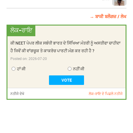
→ ਬਾਕੀ ਬਲੌਗਜ਼ / ਲੇਖ
ਲੋਕ-ਰਾਇ
ਕੀ NEET ਪੇਪਰ ਲੀਕ ਸਬੰਧੀ ਭਾਰਤ ਦੇ ਸਿੱਖਿਆ ਮੰਤਰੀ ਨੂੰ ਅਸਤੀਫਾ ਚਾਹੀਦਾ
ਹੈ ਜਿਵੇਂ ਕੀ ਵਾਂਗਚੂਕ ਤੇ ਕਾਕਰੋਚ ਪਾਰਟੀ ਮੰਗ ਕਰ ਰਹੀ ਹੈ ?
Posted on:
2026-07-20
ਹਾਂ ਜੀ
ਨਹੀਂ ਜੀ
ਨਤੀਜੇ ਦੇਖੋ
ਲੋਕ-ਰਾਇ ਦੇ ਪਿਛਲੇ ਨਤੀਜੇ