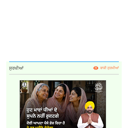
ਸੁਰਖੀਆਂ
ਬਾਕੀ ਸੁਰਖੀਆਂ