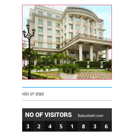
ਅੱਜ ਦਾ ਸ਼ਬਦ
NO OF VISITORS
Babushahi.com
3
2
4
5
1
8
3
6