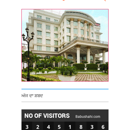
ਅੱਜ ਦਾ ਸ਼ਬਦ
NO OF VISITORS
Babushahi.com
3
2
4
5
1
8
3
6