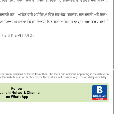
ਰਵਿੰਦ ਕੇਜਰੀਵਾਲ ਪੰਜਾਬ ਦੀ ਰਾਜਨੀਤੀ ਵਿੱਚ ਘੱਟ ਦਖ਼ਲ ਦੇਣ ਤਾਂ ਭਗਵੰਤ ਮਾਨ ਸਰਕਾਰ
ਾਲ ਬਦਲਦੇ ਹਨ। ਆਉਣ ਵਾਲੇ ਮਹੀਨਿਆਂ ਵਿੱਚ ਜੋੜ-ਤੋੜ, ਗਠਜੋੜ, ਦਲ-ਬਦਲੀ ਅਤੇ ਇੱਕ-
 ਵੇਖਣਾ ਦਿਲਚਸਪ ਹੋਵੇਗਾ ਕਿ ਕੀ ਵਿਰੋਧੀ ਧਿਰ ਕੋਈ ਅਜਿਹਾ ਵੱਡਾ ਮੁੱਦਾ ਖੜਾ ਕਰ ਸਕਦੀ ਹੈ
‘ਤੇ ਖੜੀ ਦਿਖਾਈ ਦਿੰਦੀ ਹੈ।
 personal opinions of the writer/author. The facts and opinions appearing in the article do
. Babushahi.com or Tirchhi Nazar Media does not assume any responsibility or liability
Follow
ushahi Network Channel
on WhatsApp