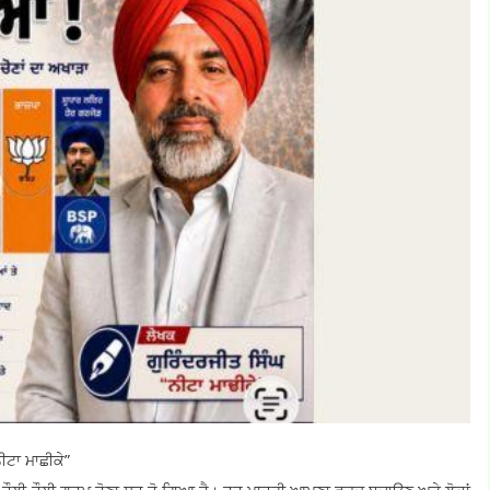
ੀਟਾ ਮਾਛੀਕੇ”