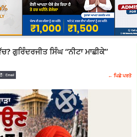
ਚ? ਗੁਰਿੰਦਰਜੀਤ ਸਿੰਘ “ਨੀਟਾ ਮਾਛੀਕੇ”
← ਪਿਛੇ ਪਰਤੋ