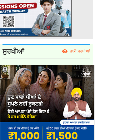
ਸੁਰਖੀਆਂ
ਬਾਕੀ ਸੁਰਖੀਆਂ