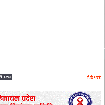
← ਪਿਛੇ ਪਰਤੋ