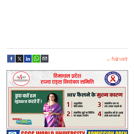
← ਪਿਛੇ ਪਰਤੋ