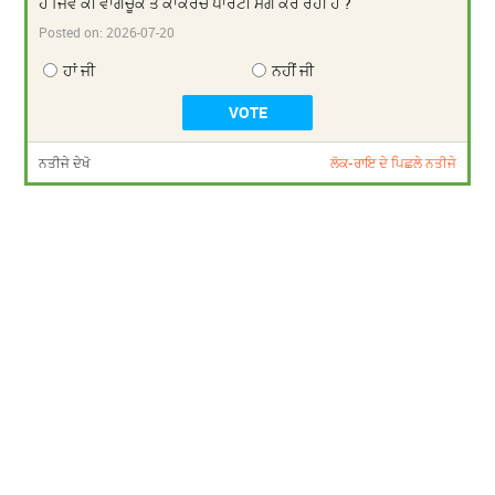
ਹੈ ਜਿਵੇਂ ਕੀ ਵਾਂਗਚੂਕ ਤੇ ਕਾਕਰੋਚ ਪਾਰਟੀ ਮੰਗ ਕਰ ਰਹੀ ਹੈ ?
Posted on:
2026-07-20
ਹਾਂ ਜੀ
ਨਹੀਂ ਜੀ
ਨਤੀਜੇ ਦੇਖੋ
ਲੋਕ-ਰਾਇ ਦੇ ਪਿਛਲੇ ਨਤੀਜੇ