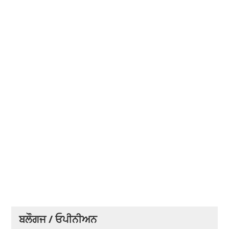
ਬਲੌਗਜ / ਓਪੀਨੀਅਨ