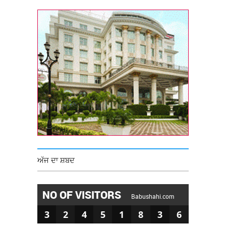
ਅੱਜ ਦਾ ਸ਼ਬਦ
NO OF VISITORS
Babushahi.com
3
2
4
5
1
8
3
6