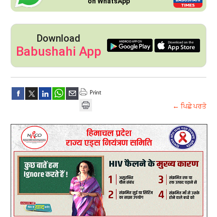
on WhatsApp
Download
Babushahi App
← ਪਿਛੇ ਪਰਤੋ