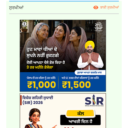
ਸੁਰਖੀਆਂ
ਬਾਕੀ ਸੁਰਖੀਆਂ