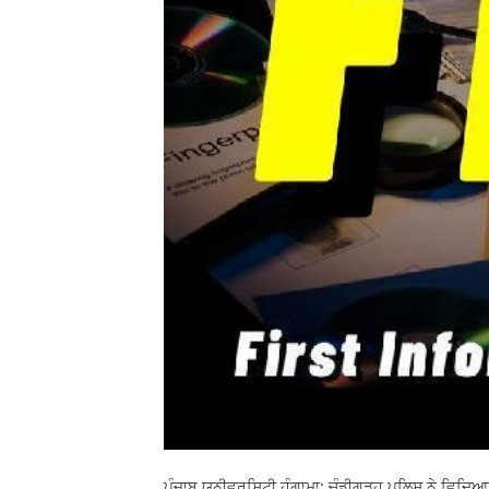
ਪੰਜਾਬ ਯੂਨੀਵਰਸਿਟੀ ਹੰਗਾਮਾ: ਚੰਡੀਗੜ੍ਹ ਪੁਲਿਸ ਨੇ ਵਿਦਿ