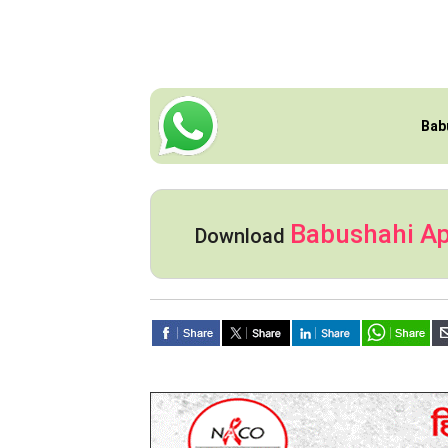
Bab
Babushahi A
Download