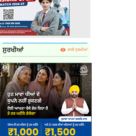
ਸੁਰਖੀਆਂ
ਬਾਕੀ ਸੁਰਖੀਆਂ