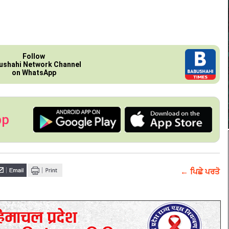
Follow
ushahi Network Channel
on WhatsApp
pp
← ਪਿਛੇ ਪਰਤੋ