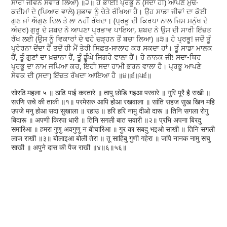
ਸਾਰਾ ਜੀਵਨ ਸੰਵਾਰ ਲਿਆ) ॥੨॥ ਹੇ ਭਾਈ! ਪ੍ਰਭੂ ਨੇ (ਸਦਾ ਹੀ) ਆਪਣੇ ਮੁੱਢ-
ਕਦੀਮਾਂ ਦੇ (ਪਿਆਰ ਵਾਲੇ) ਸੁਭਾਵ ਨੂੰ ਚੇਤੇ ਰੱਖਿਆ ਹੈ। ਉਹ ਸਾਡਾ ਜੀਵਾਂ ਦਾ ਕੋਈ
ਗੁਣ ਜਾਂ ਔਗੁਣ ਦਿਲ ਤੇ ਲਾ ਨਹੀਂ ਰੱਖਦਾ। (ਪ੍ਰਭੂ ਦੀ ਕਿਰਪਾ ਨਾਲ ਜਿਸ ਮਨੁੱਖ ਦੇ
ਅੰਦਰ) ਗੁਰੂ ਦੇ ਸ਼ਬਦ ਨੇ ਆਪਣਾ ਪ੍ਰਭਾਵ ਪਾਇਆ, ਸ਼ਬਦ ਨੇ ਉਸ ਦੀ ਸਾਰੀ ਇੱਜ਼ਤ
ਰੱਖ ਲਈ (ਉਸ ਨੂੰ ਵਿਕਾਰਾਂ ਦੇ ਢਹੇ ਚੜ੍ਹਨ ਤੋਂ ਬਚਾ ਲਿਆ) ॥੩॥ ਹੇ ਪ੍ਰਭੂ! ਜਦੋਂ ਤੂੰ
ਪ੍ਰੇਰਨਾ ਦੇਂਦਾ ਹੈਂ ਤਦੋਂ ਹੀ ਮੈਂ ਤੇਰੀ ਸਿਫ਼ਤ-ਸਾਲਾਹ ਕਰ ਸਕਦਾ ਹਾਂ। ਤੂੰ ਸਾਡਾ ਮਾਲਕ
ਹੈਂ, ਤੂੰ ਗੁਣਾਂ ਦਾ ਖ਼ਜ਼ਾਨਾ ਹੈਂ, ਤੂੰ ਡੂੰਘੇ ਜਿਗਰੇ ਵਾਲਾ ਹੈਂ। ਹੇ ਨਾਨਕ ਜੀ! ਸਦਾ-ਥਿਰ
ਪ੍ਰਭੂ ਦਾ ਨਾਮ ਜਪਿਆ ਕਰ, ਇਹੀ ਸਦਾ ਹਾਮੀ ਭਰਨ ਵਾਲਾ ਹੈ। ਪ੍ਰਭੂ ਆਪਣੇ
ਸੇਵਕ ਦੀ (ਸਦਾ) ਇੱਜ਼ਤ ਰੱਖਦਾ ਆਇਆ ਹੈ ॥੪॥੬॥੫੬॥
सोरठि महला ५ ॥ ठाढि पाई करतारे ॥ तापु छोडि गइआ परवारे ॥ गुरि पूरै है राखी ॥
सरणि सचे की ताकी ॥१॥ परमेसरु आपि होआ रखवाला ॥ सांति सहज सुख खिन महि
उपजे मनु होआ सदा सुखाला ॥ रहाउ ॥ हरि हरि नामु दीओ दारू ॥ तिनि सगला रोगु
बिदारू ॥ अपणी किरपा धारी ॥ तिनि सगली बात सवारी ॥२॥ प्रभि अपना बिरदु
समारिआ ॥ हमरा गुणु अवगुणु न बीचारिआ ॥ गुर का सबदु भइओ साखी ॥ तिनि सगली
लाज राखी ॥३॥ बोलाइआ बोली तेरा ॥ तू साहिबु गुणी गहेरा ॥ जपि नानक नामु सचु
साखी ॥ अपुने दास की पैज राखी ॥४॥६॥५६॥