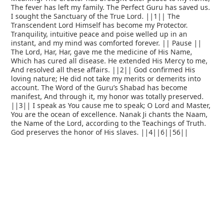
The fever has left my family. The Perfect Guru has saved us.
I sought the Sanctuary of the True Lord. ||1|| The
Transcendent Lord Himself has become my Protector.
Tranquility, intuitive peace and poise welled up in an
instant, and my mind was comforted forever. || Pause ||
The Lord, Har, Har, gave me the medicine of His Name,
Which has cured all disease. He extended His Mercy to me,
And resolved all these affairs. ||2|| God confirmed His
loving nature; He did not take my merits or demerits into
account. The Word of the Guru’s Shabad has become
manifest, And through it, my honor was totally preserved.
||3|| I speak as You cause me to speak; O Lord and Master,
You are the ocean of excellence. Nanak Ji chants the Naam,
the Name of the Lord, according to the Teachings of Truth.
God preserves the honor of His slaves. ||4||6||56||