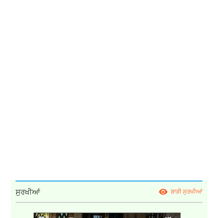
ਸੁਰਖੀਆਂ
ਬਾਕੀ ਸੁਰਖੀਆਂ