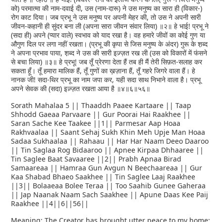
को) परमात्मा की नाम-दवाई दी, उस (नाम-दारू) ने उस मनुष्य का सारा ही (विकार-)
रोग काट दिया। जब प्रभू ने उस मनुष्य पर अपनी मेहर की, तो उस ने अपनी सारी
जीवन-कहानी ही सुंदर बना ली (अपना सारा जीवन संवार लिया) ॥२॥ हे भाई! प्रभू ने
(सदा ही) अपने (प्यार वाले) स्वभाव को याद रखा है। वह हमारे जीवों का कोई गुण या
औगुण दिल पर लगा नहीं रखता। (प्रभू की कृपा से जिस मनुष्य के अंदर) गुरू के श़ब्द
ने अपना प्रभाव पाया, श़ब्द ने उस की सारी इज़्ज़त रख ली (उस को विकारों में फंसने
से बचा लिया) ॥३॥ हे प्रभू! जब तूँ प्रेरणा देता हैं तब ही मैं तेरी सिफ़त-सलाह कर
सकता हूँ। तूँ हमारा मालिक हैं, तूँ गुणों का ख़ज़ाना हैं, तूँ गहरे जिगरे वाला हैं। हे
नानक जी! सदा-थिर प्रभू का नाम जपा कर, यही सदा साथ निभाने वाला है। प्रभू
अपने सेवक की (सदा) इज़्ज़त रखता आया है ॥४॥६॥५६॥
Sorath Mahalaa 5 || Thaaddh Paaee Kartaare || Taap
Shhodd Gaeaa Parvaare || Gur Poorai Hai Raakhee ||
Saran Sache Kee Taakee ||1|| Parmesar Aap Hoaa
Rakhvaalaa || Saant Sehaj Sukh Khin Meh Upje Man Hoaa
Sadaa Sukhaalaa || Rahaau || Har Har Naam Deeo Daaroo
|| Tin Saglaa Rog Bidaaroo || Apnee Kirpaa Dhhaaree ||
Tin Saglee Baat Savaaree ||2|| Prabh Apnaa Birad
Samaareaa || Hamraa Gun Avgun N Beechaareaa || Gur
Kaa Shabad Bhaeo Saakhee || Tin Saglee Laaj Raakhee
||3|| Bolaaeaa Bolee Teraa || Too Saahib Gunee Gaheraa
|| Jap Naanak Naam Sach Saakhee || Apune Daas Kee Paij
Raakhee ||4||6||56||
Meaning: The Creator has brought utter peace to my home;