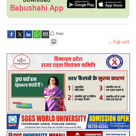
Babushahi App
← ਪਿਛੇ ਪਰਤੋ