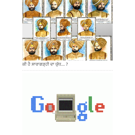
ਕੀ ਹੈ ਸਾਰਾਗੜ੍ਹੀ ਦਾ ਯੁੱਧ... ?