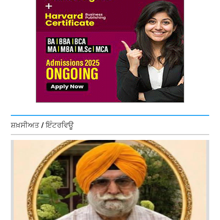
ਸ਼ਖ਼ਸੀਅਤ / ਇੰਟਰਵਿਊ