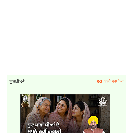
ਸੁਰਖੀਆਂ
ਬਾਕੀ ਸੁਰਖੀਆਂ