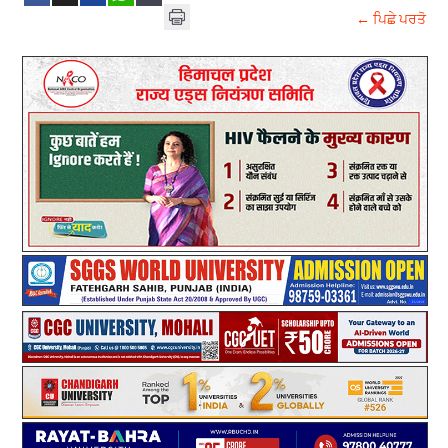
← ਪਿਛੇ ਪਰਤੋ