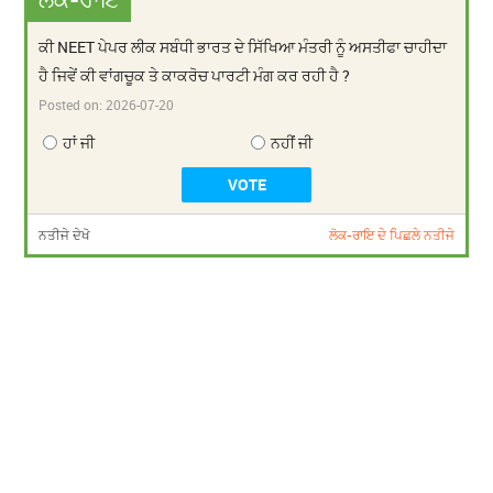
ਕੀ NEET ਪੇਪਰ ਲੀਕ ਸਬੰਧੀ ਭਾਰਤ ਦੇ ਸਿੱਖਿਆ ਮੰਤਰੀ ਨੂੰ ਅਸਤੀਫਾ ਚਾਹੀਦਾ
ਹੈ ਜਿਵੇਂ ਕੀ ਵਾਂਗਚੂਕ ਤੇ ਕਾਕਰੋਚ ਪਾਰਟੀ ਮੰਗ ਕਰ ਰਹੀ ਹੈ ?
Posted on:
2026-07-20
ਹਾਂ ਜੀ
ਨਹੀਂ ਜੀ
ਨਤੀਜੇ ਦੇਖੋ
ਲੋਕ-ਰਾਇ ਦੇ ਪਿਛਲੇ ਨਤੀਜੇ