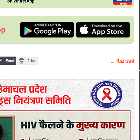
on WhatsApp
pp
← ਪਿਛੇ ਪਰਤੋ