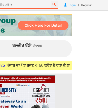
|
Login
Register
ਬਲਜੀਤ ਬੱਲੀ,
ਸੰਪਾਦਕ
ਾ ਖੇਡ ਬਜਟ ₹150 ਕਰੋੜ ਤੋਂ ਵਧਾ ਕੇ ਲਗਭਗ ₹1,800 ਕਰੋੜ ਕੀਤਾ ਗਿਆ: ਮੀਤ ਹ