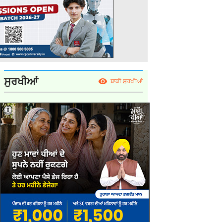
ਸੁਰਖੀਆਂ
ਬਾਕੀ ਸੁਰਖੀਆਂ