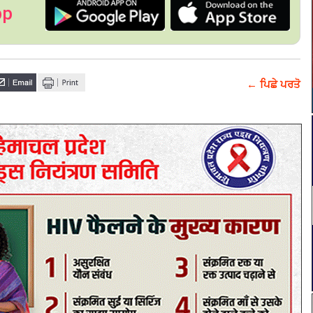
pp
← ਪਿਛੇ ਪਰਤੋ