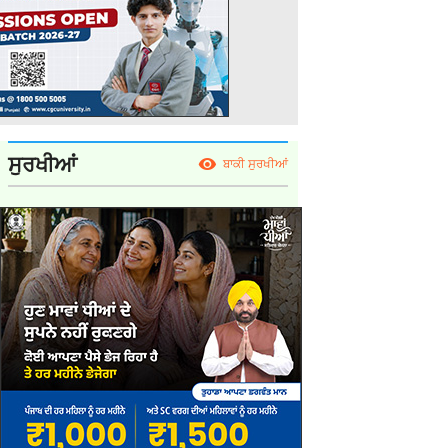
ਸੁਰਖੀਆਂ
ਬਾਕੀ ਸੁਰਖੀਆਂ