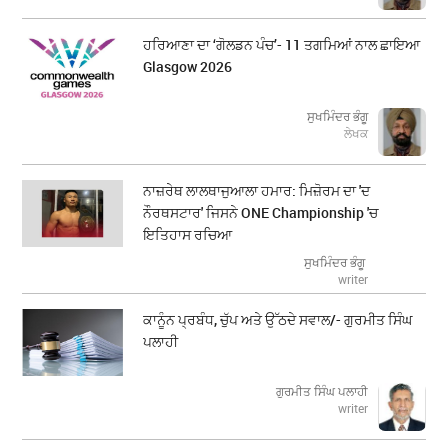
ਹਰਿਆਣਾ ਦਾ ‘ਗੋਲਡਨ ਪੰਚ’- 11 ਤਗਮਿਆਂ ਨਾਲ ਛਾਇਆ
Glasgow 2026
ਸੁਖਮਿੰਦਰ ਭੰਗੂ
ਲੇਖਕ
ਨਾਜ਼ਰੇਥ ਲਾਲਥਾਜੁਆਲਾ ਹਮਾਰ: ਮਿਜ਼ੋਰਮ ਦਾ 'ਦ
ਨੌਰਥਸਟਾਰ' ਜਿਸਨੇ ONE Championship 'ਚ
ਇਤਿਹਾਸ ਰਚਿਆ
ਸੁਖਮਿੰਦਰ ਭੰਗੂ
writer
ਕਾਨੂੰਨ ਪ੍ਰਬੰਧ, ਚੁੱਪ ਅਤੇ ਉੱਠਦੇ ਸਵਾਲ/- ਗੁਰਮੀਤ ਸਿੰਘ
ਪਲਾਹੀ
ਗੁਰਮੀਤ ਸਿੰਘ ਪਲਾਹੀ
writer