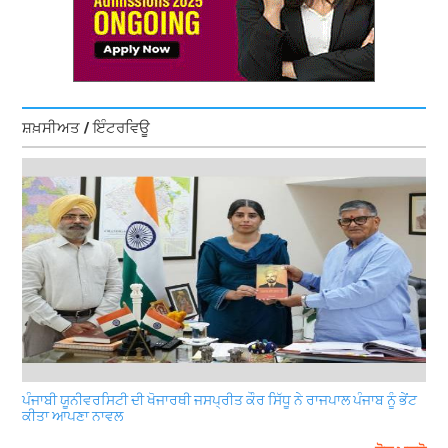
ਸ਼ਖ਼ਸੀਅਤ / ਇੰਟਰਵਿਊ
ਪੰਜਾਬੀ ਯੂਨੀਵਰਸਿਟੀ ਦੀ ਖੋਜਾਰਥੀ ਜਸਪ੍ਰੀਤ ਕੌਰ ਸਿੱਧੂ ਨੇ ਰਾਜਪਾਲ ਪੰਜਾਬ ਨੂੰ ਭੇਂਟ
ਕੀਤਾ ਆਪਣਾ ਨਾਵਲ