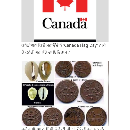
ਕਨੇਡੀਅਨ ਕਿਉਂ ਮਨਾਉਂਦੇ ਨੇ 'Canada Flag Day' ? ਕੀ
ਹੈ ਕਨੇਡੀਅਨ ਝੰਡੇ ਦਾ ਇਤਿਹਾਸ ?
ਜਦੋਂ ਰੁਪਇਆ ਨਹੀਂ ਸੀ ਉਦੋਂ ਕੀ ਸੀ ? ਕਿੰਨੇ ਕੀਮਤੀ ਸਨ ਫੁੱਟੀ