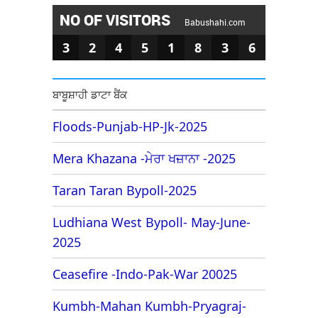
NO OF VISITORS
Babushahi.com
3
2
4
5
1
8
3
6
ਬਾਬੂਸ਼ਾਹੀ ਡਾਟਾ ਬੈਂਕ
Floods-Punjab-HP-Jk-2025
Mera Khazana -ਮੇਰਾ ਖਜ਼ਾਨਾ -2025
Taran Taran Bypoll-2025
Ludhiana West Bypoll- May-June-
2025
Ceasefire -Indo-Pak-War 20025
Kumbh-Mahan Kumbh-Pryagraj-