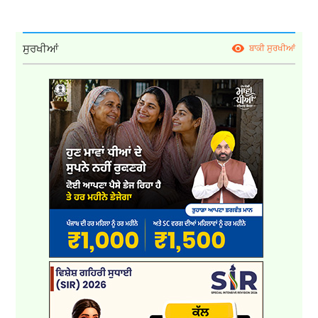
ਸੁਰਖੀਆਂ
ਬਾਕੀ ਸੁਰਖੀਆਂ