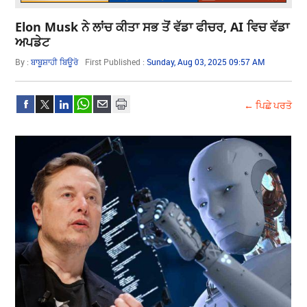
Elon Musk ਨੇ ਲਾਂਚ ਕੀਤਾ ਸਭ ਤੋਂ ਵੱਡਾ ਫੀਚਰ, AI ਵਿਚ ਵੱਡਾ
ਅਪਡੇਟ
By :
ਬਾਬੂਸ਼ਾਹੀ ਬਿਊਰੋ
First Published :
Sunday, Aug 03, 2025 09:57 AM
← ਪਿਛੇ ਪਰਤੋ