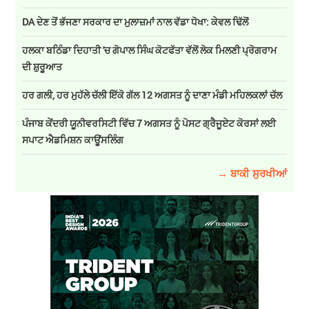
DA ਦੇਣ‌ ਤੋਂ ਭੱਜਣਾ ਸਰਕਾਰ ਦਾ ਮੁਲਾਜ਼ਮਾਂ ਨਾਲ ਵੱਡਾ ਧੋਖਾ: ਕੇਵਲ ਢਿੱਲੋਂ
ਹਲਕਾ ਬਠਿੰਡਾ ਦਿਹਾਤੀ 'ਚ ਗੋਪਾਲ ਸਿੰਘ ਕੋਟਫੱਤਾ ਵੱਲੋਂ ਲੋਕ ਮਿਲਣੀ ਪ੍ਰੋਗਰਾਮ
ਦੀ ਸ਼ੁਰੂਆਤ
ਹਰ ਗਲੀ, ਹਰ ਮੁਹੱਲੇ ਚੱਲੀ ਇੱਕੋ ਗੱਲ 12 ਅਗਸਤ ਨੂੰ ਦਾਣਾ ਮੰਡੀ ਮਹਿਲਕਲਾਂ ਚੱਲ
ਪੰਜਾਬ ਕੇਂਦਰੀ ਯੂਨੀਵਰਸਿਟੀ ਵਿੱਚ 7 ਅਗਸਤ ਨੂੰ ਪੋਸਟ ਗ੍ਰੈਜੂਏਟ ਕੋਰਸਾਂ ਲਈ
ਸਪਾਟ ਐਡਮਿਸ਼ਨ ਕਾਊਂਸਲਿੰਗ
→ ਬਾਕੀ ਸੁਰਖੀਆਂ