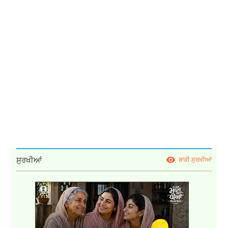
ਸੁਰਖੀਆਂ
ਬਾਕੀ ਸੁਰਖੀਆਂ