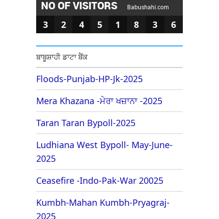
NO OF VISITORS
Babushahi.com
3
2
4
5
1
8
3
6
ਬਾਬੂਸ਼ਾਹੀ ਡਾਟਾ ਬੈਂਕ
Floods-Punjab-HP-Jk-2025
Mera Khazana -ਮੇਰਾ ਖਜ਼ਾਨਾ -2025
Taran Taran Bypoll-2025
Ludhiana West Bypoll- May-June-
2025
Ceasefire -Indo-Pak-War 20025
Kumbh-Mahan Kumbh-Pryagraj-
2025