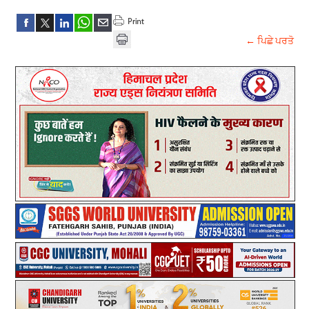
← ਪਿਛੇ ਪਰਤੋ