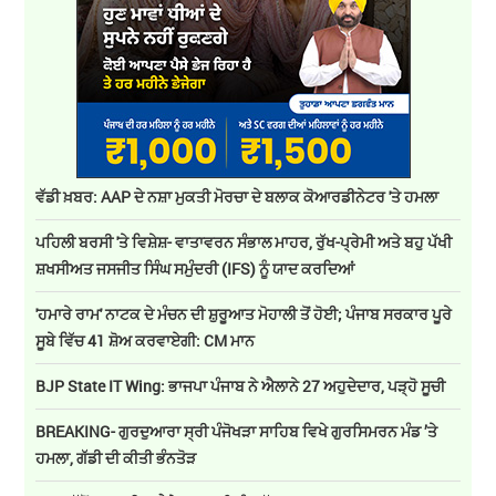
ਵੱਡੀ ਖ਼ਬਰ: AAP ਦੇ ਨਸ਼ਾ ਮੁਕਤੀ ਮੋਰਚਾ ਦੇ ਬਲਾਕ ਕੋਆਰਡੀਨੇਟਰ 'ਤੇ ਹਮਲਾ
ਪਹਿਲੀ ਬਰਸੀ 'ਤੇ ਵਿਸ਼ੇਸ਼- ਵਾਤਾਵਰਨ ਸੰਭਾਲ ਮਾਹਰ, ਰੁੱਖ-ਪ੍ਰੇਮੀ ਅਤੇ ਬਹੁ ਪੱਖੀ
ਸ਼ਖਸੀਅਤ ਜਸਜੀਤ ਸਿੰਘ ਸਮੁੰਦਰੀ (IFS) ਨੂੰ ਯਾਦ ਕਰਦਿਆਂ
'ਹਮਾਰੇ ਰਾਮ' ਨਾਟਕ ਦੇ ਮੰਚਨ ਦੀ ਸ਼ੁਰੂਆਤ ਮੋਹਾਲੀ ਤੋਂ ਹੋਈ; ਪੰਜਾਬ ਸਰਕਾਰ ਪੂਰੇ
ਸੂਬੇ ਵਿੱਚ 41 ਸ਼ੋਅ ਕਰਵਾਏਗੀ: CM ਮਾਨ
BJP State IT Wing: ਭਾਜਪਾ ਪੰਜਾਬ ਨੇ ਐਲਾਨੇ 27 ਅਹੁਦੇਦਾਰ, ਪੜ੍ਹੋ ਸੂਚੀ
BREAKING- ਗੁਰਦੁਆਰਾ ਸ੍ਰੀ ਪੰਜੋਖੜਾ ਸਾਹਿਬ ਵਿਖੇ ਗੁਰਸਿਮਰਨ ਮੰਡ ’ਤੇ
ਹਮਲਾ, ਗੱਡੀ ਦੀ ਕੀਤੀ ਭੰਨਤੋੜ