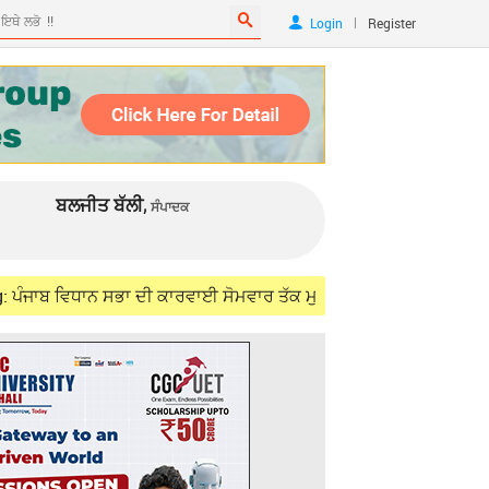
|
Login
Register
ਬਲਜੀਤ ਬੱਲੀ,
ਸੰਪਾਦਕ
ਧਾਨ ਸਭਾ ਦੀ ਕਾਰਵਾਈ ਸੋਮਵਾਰ ਤੱਕ ਮੁਲਤਵੀ
Aug 07, 2026
ਪੰਜਾਬ 