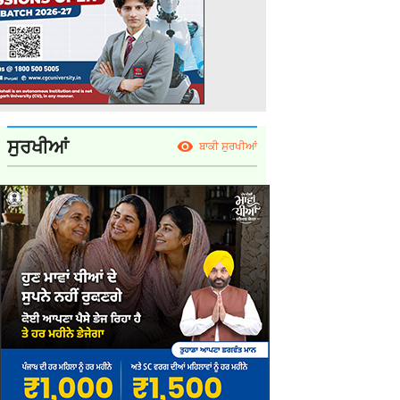
ਸੁਰਖੀਆਂ
ਬਾਕੀ ਸੁਰਖੀਆਂ