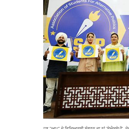
ਹੁਣ "ਆਪ" ਦੇ ਵਿਦਿਆਰਥੀ ਸੰਗਠਨ ਦਾ ਨਾਂ 'ਏਐਸਏਪੀ', ਕੇਜ