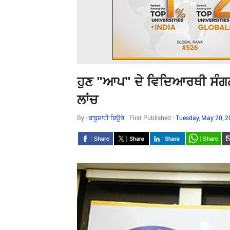
ਹੁਣ "ਆਪ" ਦੇ ਵਿਦਿਆਰਥੀ ਸੰਗਠ
ਲਾਂਚ
By :
ਬਾਬੂਸ਼ਾਹੀ ਬਿਊਰੋ
First Published :
Tuesday, May 20, 