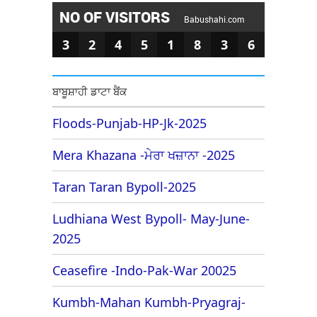
NO OF VISITORS
Babushahi.com
3
2
4
5
1
8
3
6
ਬਾਬੂਸ਼ਾਹੀ ਡਾਟਾ ਬੈਂਕ
Floods-Punjab-HP-Jk-2025
Mera Khazana -ਮੇਰਾ ਖਜ਼ਾਨਾ -2025
Taran Taran Bypoll-2025
Ludhiana West Bypoll- May-June-
2025
Ceasefire -Indo-Pak-War 20025
Kumbh-Mahan Kumbh-Pryagraj-