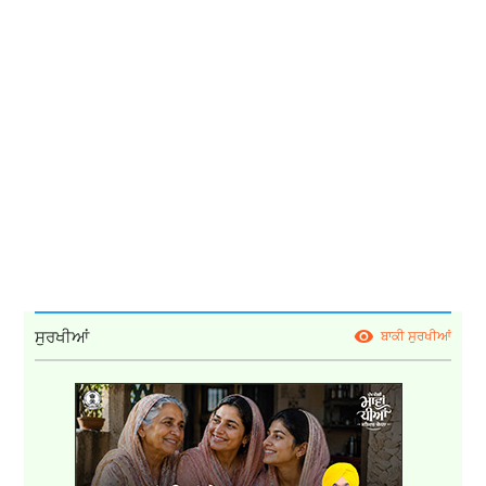
ਸੁਰਖੀਆਂ
ਬਾਕੀ ਸੁਰਖੀਆਂ