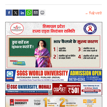
← ਪਿਛੇ ਪਰਤੋ