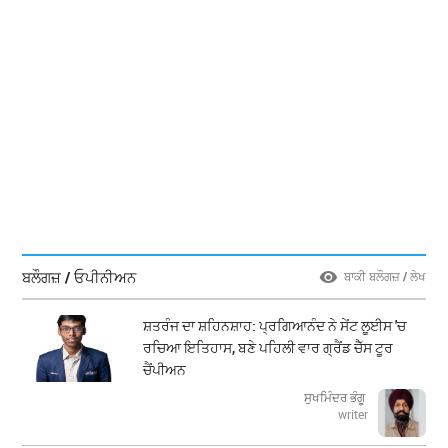
ਬਲੌਗਜ਼ / ਓਪੀਨੀਅਨ
ਬਾਕੀ ਬਲੌਗਜ਼ / ਲੇਖ
ਸ਼ਤਰੰਜ ਦਾ ਸ਼ਹਿਨਸ਼ਾਹ: ਪ੍ਰਗਿਆਨੰਦ ਨੇ ਸੇਂਟ ਲੂਈਸ 'ਚ
ਰਚਿਆ ਇਤਿਹਾਸ, ਬਣੇ ਪਹਿਲੀ ਵਾਰ ਗ੍ਰੈਂਡ ਚੈੱਸ ਟੂਰ
ਚੈਂਪੀਅਨ
ਸੁਖਮਿੰਦਰ ਭੰਗੂ
writer