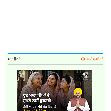
ਸੁਰਖੀਆਂ
ਬਾਕੀ ਸੁਰਖੀਆਂ