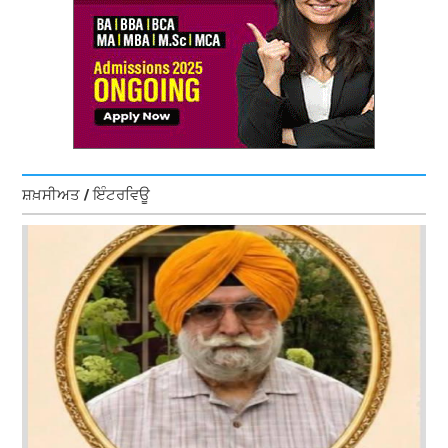
ਸ਼ਖ਼ਸੀਅਤ / ਇੰਟਰਵਿਊ