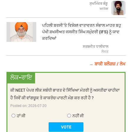
ਸੁਖਮਿੰਦਰ ਭੰਗੂ
writer
ਪਹਿਲੀ ਬਰਸੀ 'ਤੇ ਵਿਸ਼ੇਸ਼! ਵਾਤਾਵਰਨ ਸੰਭਾਲ ਮਾਹਰ ਬਹੁ
ਪੱਖੀ ਸ਼ਖਸੀਅਤ ਜਸਜੀਤ ਸਿੰਘ ਸਮੁੰਦਰੀ (IFS) ਨੂੰ ਯਾਦ
ਕਰਦਿਆਂ
ਸਰਬਜੀਤ ਧਾਲੀਵਾਲ
ਲੇਖਕ
→ ਬਾਕੀ ਬਲੌਗਜ਼ / ਲੇਖ
ਲੋਕ-ਰਾਇ
ਕੀ NEET ਪੇਪਰ ਲੀਕ ਸਬੰਧੀ ਭਾਰਤ ਦੇ ਸਿੱਖਿਆ ਮੰਤਰੀ ਨੂੰ ਅਸਤੀਫਾ ਚਾਹੀਦਾ
ਹੈ ਜਿਵੇਂ ਕੀ ਵਾਂਗਚੂਕ ਤੇ ਕਾਕਰੋਚ ਪਾਰਟੀ ਮੰਗ ਕਰ ਰਹੀ ਹੈ ?
Posted on:
2026-07-20
ਹਾਂ ਜੀ
ਨਹੀਂ ਜੀ