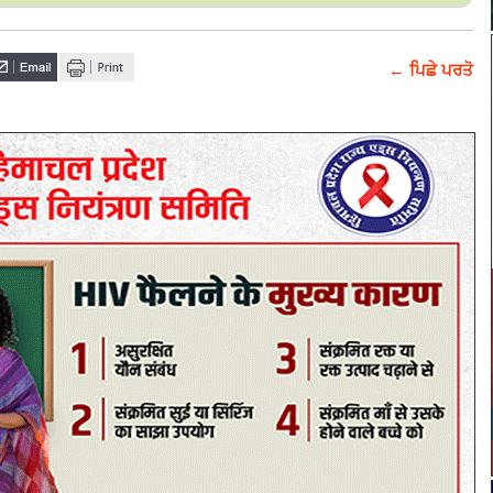
← ਪਿਛੇ ਪਰਤੋ