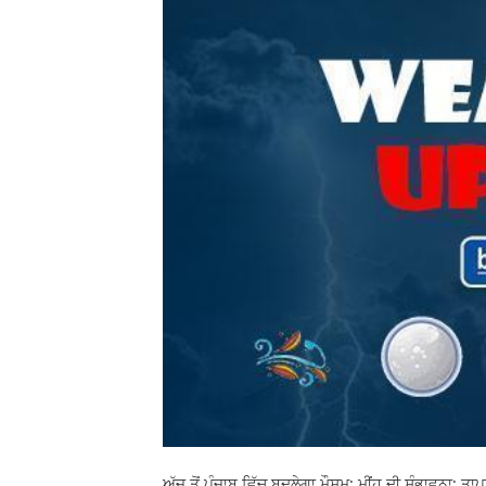
ਅੱਜ ਤੋਂ ਪੰਜਾਬ ਵਿੱਚ ਬਦਲੇਗਾ ਮੌਸਮ: ਮੀਂਹ ਦੀ ਸੰਭਾਵਨਾ; ਤਾ