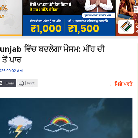
njab ਵਿੱਚ ਬਦਲੇਗਾ ਮੌਸਮ: ਮੀਂਹ ਦੀ
ਤੋਂ ਪਾਰ
2026 09:02 AM
← ਪਿਛੇ ਪਰਤੋ