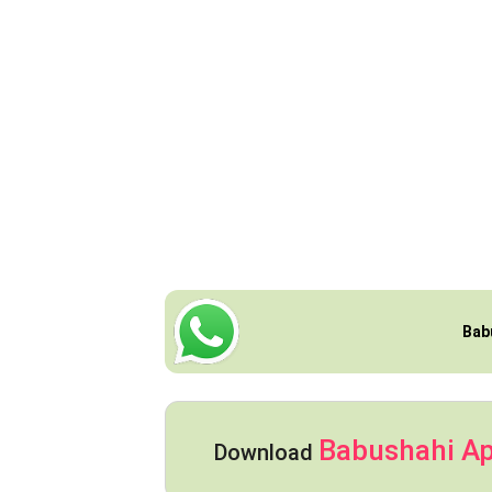
Bab
Babushahi A
Download