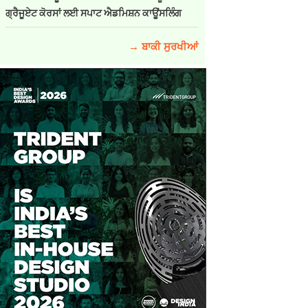
ਗ੍ਰੈਜੂਏਟ ਕੋਰਸਾਂ ਲਈ ਸਪਾਟ ਐਡਮਿਸ਼ਨ ਕਾਊਂਸਲਿੰਗ
→ ਬਾਕੀ ਸੁਰਖੀਆਂ