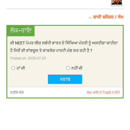
→ ਬਾਕੀ ਬਲੌਗਜ਼ / ਲੇਖ
ਲੋਕ-ਰਾਇ
ਕੀ NEET ਪੇਪਰ ਲੀਕ ਸਬੰਧੀ ਭਾਰਤ ਦੇ ਸਿੱਖਿਆ ਮੰਤਰੀ ਨੂੰ ਅਸਤੀਫਾ ਚਾਹੀਦਾ
ਹੈ ਜਿਵੇਂ ਕੀ ਵਾਂਗਚੂਕ ਤੇ ਕਾਕਰੋਚ ਪਾਰਟੀ ਮੰਗ ਕਰ ਰਹੀ ਹੈ ?
Posted on:
2026-07-20
ਹਾਂ ਜੀ
ਨਹੀਂ ਜੀ
ਨਤੀਜੇ ਦੇਖੋ
ਲੋਕ-ਰਾਇ ਦੇ ਪਿਛਲੇ ਨਤੀਜੇ