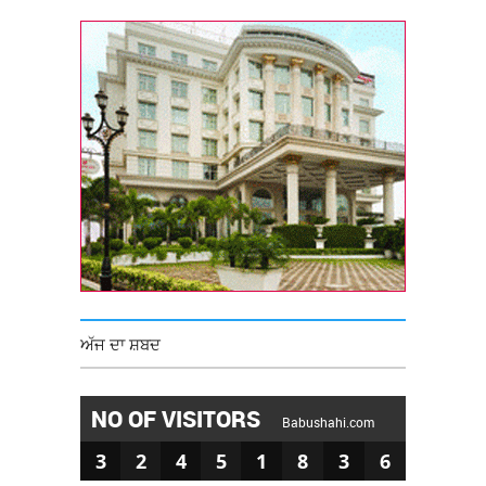
ਅੱਜ ਦਾ ਸ਼ਬਦ
NO OF VISITORS
Babushahi.com
3
2
4
5
1
8
3
6