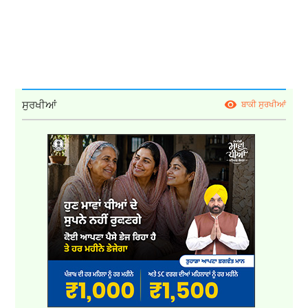
ਸੁਰਖੀਆਂ
ਬਾਕੀ ਸੁਰਖੀਆਂ