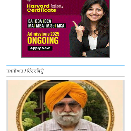
ਸ਼ਖ਼ਸੀਅਤ / ਇੰਟਰਵਿਊ