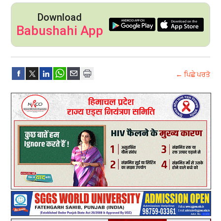
Download
Babushahi App
← ਪਿਛੇ ਪਰਤੋ