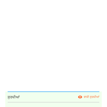
ਸੁਰਖੀਆਂ
ਬਾਕੀ ਸੁਰਖੀਆਂ